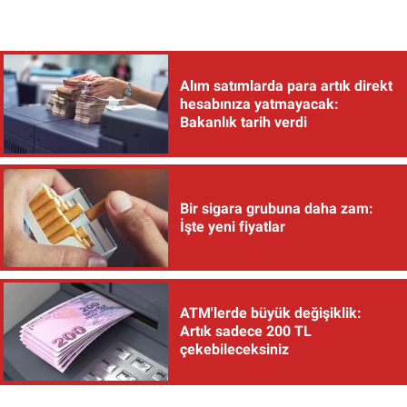
Alım satımlarda para artık direkt
hesabınıza yatmayacak:
Bakanlık tarih verdi
Bir sigara grubuna daha zam:
İşte yeni fiyatlar
ATM'lerde büyük değişiklik:
Artık sadece 200 TL
çekebileceksiniz