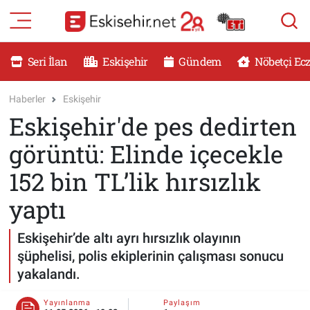
RESMİ İLANLAR
Eskişehir Nöbetçi Eczaneler
Seri İlan
Eskişehir
Gündem
Nöbetçi Ec
GÜNDEM
Eskişehir Hava Durumu
Haberler
Eskişehir
Eskişehir'de pes dedirten
DÜNYA
Eskişehir Namaz Vakitleri
görüntü: Elinde içecekle
SAĞLIK
Eskişehir Trafik Yoğunluk Haritası
152 bin TL’lik hırsızlık
MAGAZİN
Süper Lig Puan Durumu ve Fikstür
yaptı
KADIN
Tüm Manşetler
Eskişehir’de altı ayrı hırsızlık olayının
şüphelisi, polis ekiplerinin çalışması sonucu
TEKNOLOJİ
Son Dakika Haberleri
yakalandı.
YEMEK
Haber Arşivi
Yayınlanma
Paylaşım