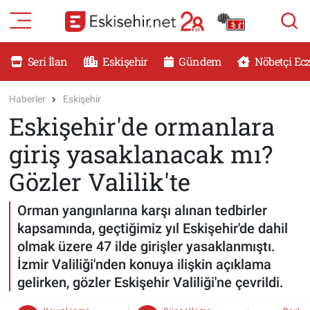
RESMİ İLANLAR
Eskişehir Nöbetçi Eczaneler
Seri İlan
Eskişehir
Gündem
Nöbetçi Ec
GÜNDEM
Eskişehir Hava Durumu
Haberler
Eskişehir
Eskişehir'de ormanlara
DÜNYA
Eskişehir Namaz Vakitleri
giriş yasaklanacak mı?
SAĞLIK
Eskişehir Trafik Yoğunluk Haritası
Gözler Valilik'te
MAGAZİN
Süper Lig Puan Durumu ve Fikstür
Orman yangınlarına karşı alınan tedbirler
kapsamında, geçtiğimiz yıl Eskişehir'de dahil
KADIN
Tüm Manşetler
olmak üzere 47 ilde girişler yasaklanmıştı.
İzmir Valiliği'nden konuya ilişkin açıklama
TEKNOLOJİ
Son Dakika Haberleri
gelirken, gözler Eskişehir Valiliği'ne çevrildi.
YEMEK
Haber Arşivi