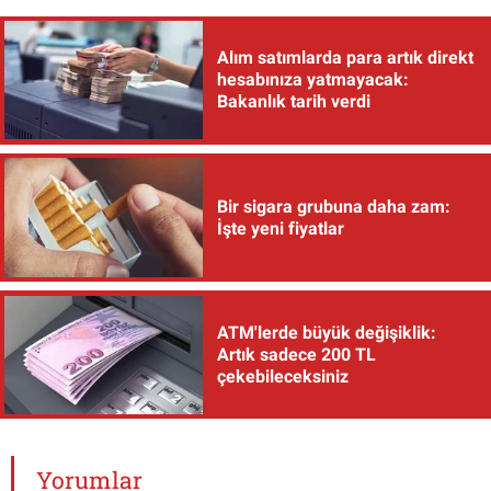
Alım satımlarda para artık direkt
hesabınıza yatmayacak:
Bakanlık tarih verdi
Bir sigara grubuna daha zam:
İşte yeni fiyatlar
ATM'lerde büyük değişiklik:
Artık sadece 200 TL
çekebileceksiniz
Yorumlar