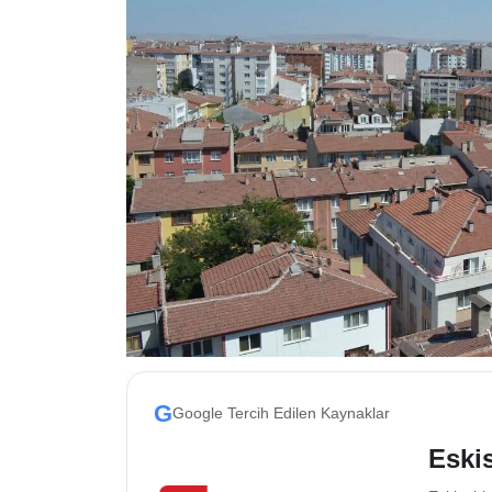
ESKİŞEHİR NÖBETÇİ ECZANELER
Eskişehir Haber İçerikleri
Eskişehir Hava Durumu
Eskişehir Tramvay Saatleri
Eskişehir Otobüs Saatleri
G
Google Tercih Edilen Kaynaklar
Eskis