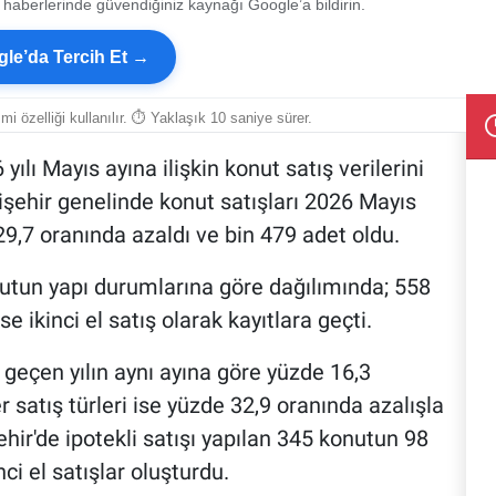
 haberlerinde güvendiğiniz kaynağı Google’a bildirin.
le’da Tercih Et →
smi özelliği kullanılır. ⏱ Yaklaşık 10 saniye sürer.
ılı Mayıs ayına ilişkin konut satış verilerini
kişehir genelinde konut satışları 2026 Mayıs
9,7 oranında azaldı ve bin 479 adet oldu.
onutun yapı durumlarına göre dağılımında; 558
ise ikinci el satış olarak kayıtlara geçti.
 geçen yılın aynı ayına göre yüzde 16,3
 satış türleri ise yüzde 32,9 oranında azalışla
ehir'de ipotekli satışı yapılan 345 konutun 98
nci el satışlar oluşturdu.