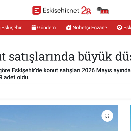
Eskişehir
Gündem
Nöbetçi Eczane
Esk
t satışlarında büyük dü
göre Eskişehir'de konut satışları 2026 Mayıs ayında
9 adet oldu.