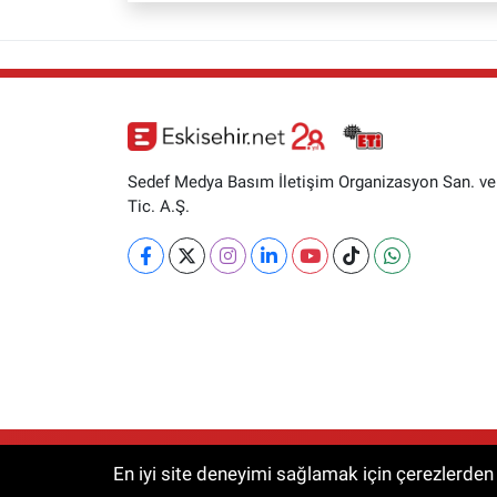
Sedef Medya Basım İletişim Organizasyon San. ve
Tic. A.Ş.
RSS
Copyright © 2026. Her hakkı saklıdır.
En iyi site deneyimi sağlamak için çerezlerden f