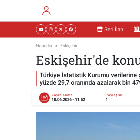
RESMİ İLANLAR
Eskişehir Nöbetçi Eczaneler
Seri İlan
GÜNDEM
Eskişehir Hava Durumu
Haberler
Eskişehir
Eskişehir'de konu
DÜNYA
Eskişehir Namaz Vakitleri
SAĞLIK
Eskişehir Trafik Yoğunluk Haritası
Türkiye İstatistik Kurumu verilerine 
yüzde 29,7 oranında azalarak bin 47
MAGAZİN
Süper Lig Puan Durumu ve Fikstür
Yayınlanma
Paylaşım
18.06.2026 - 11:52
1
KADIN
Tüm Manşetler
TEKNOLOJİ
Son Dakika Haberleri
YEMEK
Haber Arşivi