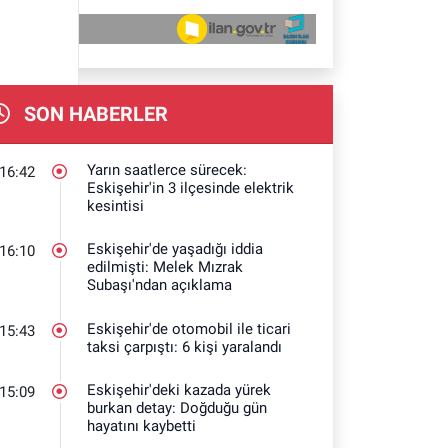
SON HABERLER
Yarın saatlerce sürecek:
16:42
Eskişehir'in 3 ilçesinde elektrik
kesintisi
Eskişehir'de yaşadığı iddia
16:10
edilmişti: Melek Mızrak
Subaşı'ndan açıklama
Eskişehir'de otomobil ile ticari
15:43
taksi çarpıştı: 6 kişi yaralandı
Eskişehir'deki kazada yürek
15:09
burkan detay: Doğduğu gün
hayatını kaybetti