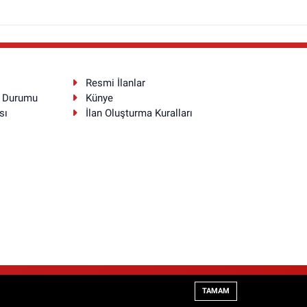
Resmi İlanlar
a Durumu
Künye
sı
İlan Oluşturma Kuralları
Haber Yazılımı:
TE Bilişim
TAMAM