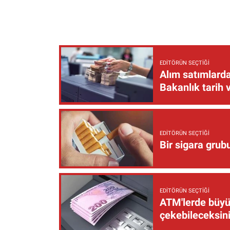
EDITÖRÜN SEÇTIĞI
Alım satımlarda
Bakanlık tarih 
EDITÖRÜN SEÇTIĞI
Bir sigara grub
EDITÖRÜN SEÇTIĞI
ATM'lerde büyük
çekebileceksin