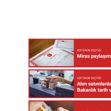
EDITÖRÜN SEÇTIĞI
Miras paylaşımı
EDITÖRÜN SEÇTIĞI
Alım satımlarda
Bakanlık tarih 