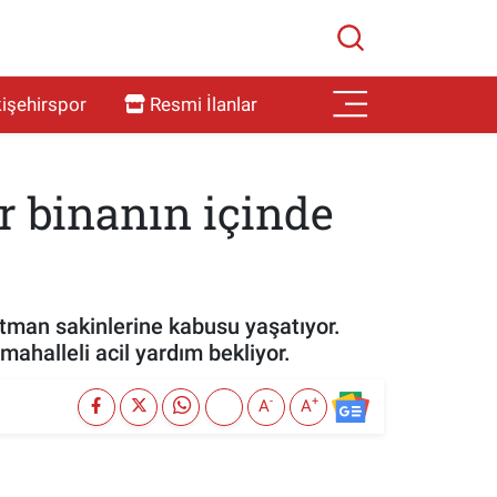
işehirspor
Resmi İlanlar
r binanın içinde
artman sakinlerine kabusu yaşatıyor.
mahalleli acil yardım bekliyor.
-
+
A
A