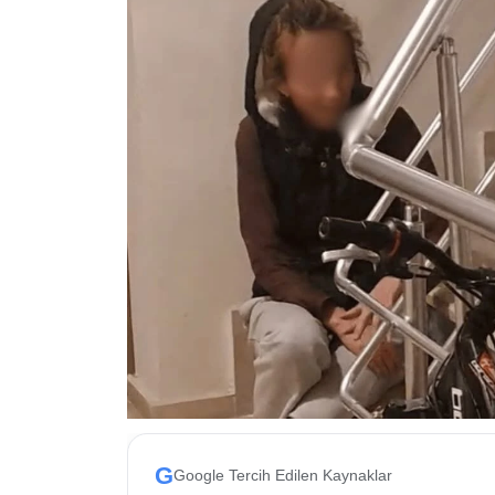
ESKİŞEHİR NÖBETÇİ ECZANELER
Eskişehir Haber İçerikleri
Eskişehir Hava Durumu
Eskişehir Tramvay Saatleri
Eskişehir Otobüs Saatleri
G
Google Tercih Edilen Kaynaklar