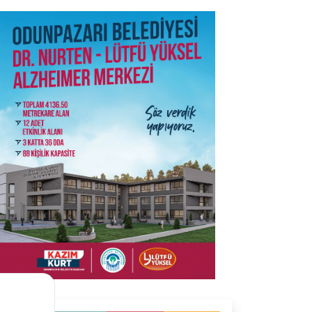
SON İŞ İLANLARI
Tüm ilanları incele →