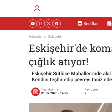
RESMİ İLANLAR
Eskişehir Nöbetçi Eczaneler
Seri İlan
GÜNDEM
Eskişehir Hava Durumu
Haberler
Eskişehir
Eskişehir'de kom
DÜNYA
Eskişehir Namaz Vakitleri
SAĞLIK
Eskişehir Trafik Yoğunluk Haritası
çığlık atıyor!
MAGAZİN
Süper Lig Puan Durumu ve Fikstür
Eskişehir Sütlüce Mahallesi'nde akıl 
Kendini teşhir edip çevreyi taciz ede
KADIN
Tüm Manşetler
Yayınlanma
Paylaşım
01.07.2026 - 14:25
2
TEKNOLOJİ
Son Dakika Haberleri
YEMEK
Haber Arşivi