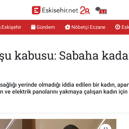
Eskişehir
Gündem
Nöbetçi Eczane
Esk
şu kabusu: Sabaha kada
sağlığı yerinde olmadığı iddia edilen bir kadın, ap
n ve elektrik panolarını yakmaya çalışan kadın için 