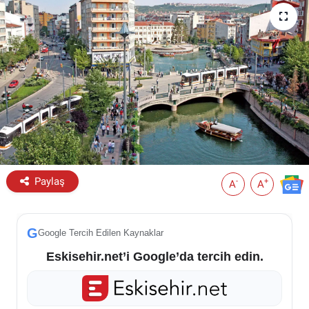
ESKİŞEHİR NÖBETÇİ ECZANELER
Eskişehir Haber İçerikleri
Eskişehir Hava Durumu
Eskişehir Tramvay Saatleri
Eskişehir Otobüs Saatleri
Paylaş
-
+
A
A
G
Google Tercih Edilen Kaynaklar
Eskisehir.net’i Google’da tercih edin.