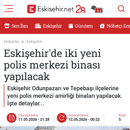
RESMİ İLANLAR
Eskişehir Nöbetçi Eczaneler
Seri İlan
Eskişehir
Gündem
Nöbetçi Ec
GÜNDEM
Eskişehir Hava Durumu
Haberler
Eskişehir
Eskişehir'de iki yeni
DÜNYA
Eskişehir Namaz Vakitleri
polis merkezi binası
SAĞLIK
Eskişehir Trafik Yoğunluk Haritası
yapılacak
MAGAZİN
Süper Lig Puan Durumu ve Fikstür
Eskişehir Odunpazarı ve Tepebaşı ilçelerine
yeni polis merkezi amirliği binaları yapılacak.
KADIN
Tüm Manşetler
İşte detaylar...
TEKNOLOJİ
Son Dakika Haberleri
Yayınlanma
Güncelleme
Payla
11.05.2026 - 21:28
12.05.2026 - 00:22
5
YEMEK
Haber Arşivi