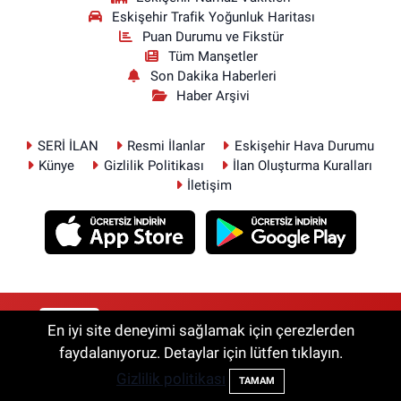
Eskişehir Trafik Yoğunluk Haritası
Puan Durumu ve Fikstür
Tüm Manşetler
Son Dakika Haberleri
Haber Arşivi
SERİ İLAN
Resmi İlanlar
Eskişehir Hava Durumu
Künye
Gizlilik Politikası
İlan Oluşturma Kuralları
İletişim
RSS
Copyright © 2026. Her hakkı saklıdır.
En iyi site deneyimi sağlamak için çerezlerden
faydalanıyoruz. Detaylar için lütfen tıklayın.
Gizlilik politikası
Haber Yazılımı:
TE Bilişim
TAMAM