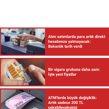
Alım satımlarda para artık direkt
hesabınıza yatmayacak:
Bakanlık tarih verdi
Bir sigara grubuna daha zam:
İşte yeni fiyatlar
ATM'lerde büyük değişiklik:
Artık sadece 200 TL
çekebileceksiniz