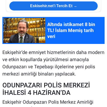
Eskisehir.net’i Tercih Et →
Altında istikamet 8 bin
TL! İslam Memiş tarih
veri
Eskişehir’de emniyet hizmetlerinin daha modern
ve etkin koşullarda yürütülmesi amacıyla
Odunpazarı ve Tepebaşı ilçelerine yeni polis
merkezi amirliği binaları yapılacak.
ODUNPAZARI POLİS MERKEZİ
İHALESİ 4 HAZİRAN’DA
Eskişehir Odunpazarı Polis Merkez Amirliği