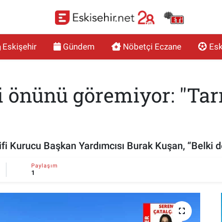
Eskişehir
Gündem
Nöbetçi Eczane
Esk
çi önünü göremiyor: "Ta
fi Kurucu Başkan Yardımcısı Burak Kuşan, “Belki de
Paylaşım
1