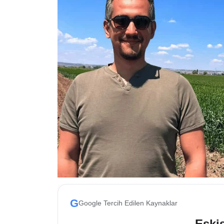
ESKİŞEHİR NÖBETÇİ ECZANELER
Eskişehir Haber İçerikleri
Eskişehir Hava Durumu
Eskişehir Tramvay Saatleri
Eskişehir Otobüs Saatleri
G
Google Tercih Edilen Kaynaklar
Eskis