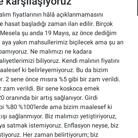
e karşılaşıyoruz”
lım fiyatlarının hâlâ açıklanmamasını
e hasat başladığı zaman ilan edilir. Birçok
z. Mesela şu anda 19 Mayıs, az önce dediğim
ir aya yakın mahsullerimiz biçilecek ama şu an
yapamıyoruz. Ne malımızı ne kadara
aliyetlerimizi biliyoruz. Kendi malının fiyatını
Maalesef ki belirleyemiyoruz. Bu da bizim
or. 2 sene önce mısıra %5 gibi bir zam verildi.
r zam verildi. Bir sene koskoca emek
oranında bir artış sağlanıyor. Girdi
bi %80 %100'lerde ama bizim maalesef ki
ışı sağlanmıyor. Biz malımızı yetiştiriyoruz,
ya satmak istemiyoruz. Enflasyon neyse, biz
tiyoruz. Her zaman belirtiyorum; biz