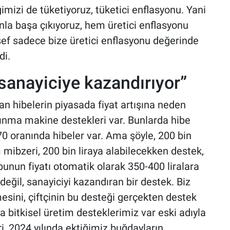
iğimizi de tüketiyoruz, tüketici enflasyonu. Yani
yonla başa çıkıyoruz, hem üretici enflasyonu
f sadece bize üretici enflasyonu değerinde
di.
 sanayiciye kazandırıyor”
an hibelerin piyasada fiyat artışına neden
ınma makine destekleri var. Bunlarda hibe
0 oranında hibeler var. Ama şöyle, 200 bin
mibzeri, 200 bin liraya alabilecekken destek,
unun fiyatı otomatik olarak 350-400 liralara
 değil, sanayiciyi kazandıran bir destek. Biz
mesini, çiftçinin bu desteği gerçekten destek
 bitkisel üretim desteklerimiz var eski adıyla
i, 2024 yılında ektiğimiz buğdayların