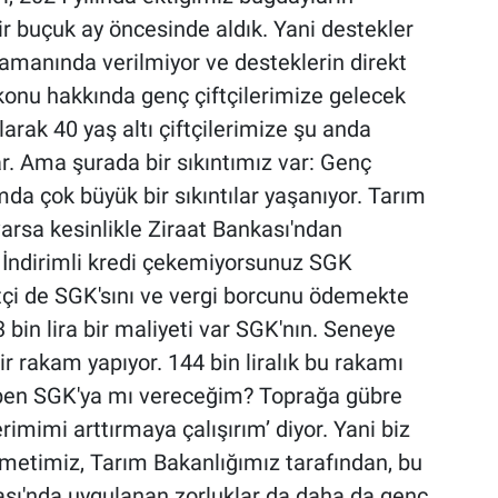
ir buçuk ay öncesinde aldık. Yani destekler
zamanında verilmiyor ve desteklerin direkt
u konu hakkında genç çiftçilerimize gelecek
olarak 40 yaş altı çiftçilerimize şu anda
var. Ama şurada bir sıkıntımız var: Genç
mda çok büyük bir sıkıntılar yaşanıyor. Tarım
rsa kesinlikle Ziraat Bankası'ndan
 İndirimli kredi çekemiyorsunuz SGK
tçi de SGK'sını ve vergi borcunu ödemekte
 bin lira bir maliyeti var SGK'nın. Seneye
r rakam yapıyor. 144 bin liralık bu rakamı
yı ben SGK'ya mı vereceğim? Toprağa gübre
imimi arttırmaya çalışırım’ diyor. Yani biz
ümetimiz, Tarım Bakanlığımız tarafından, bu
ası'nda uygulanan zorluklar da daha da genç