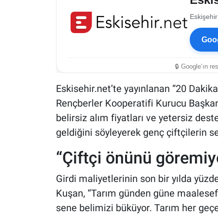
Eskişehir
Goog
🔒 Google’ın re
Eskisehir.net’te yayınlanan “20 Daki
Rençberler Kooperatifi Kurucu Başkan
belirsiz alım fiyatları ve yetersiz de
geldiğini söyleyerek genç çiftçilerin se
“Çiftçi önünü göremiy
Girdi maliyetlerinin son bir yılda yüzd
Kuşan, “Tarım günden güne maalesef d
sene belimizi büküyor. Tarım her geçe