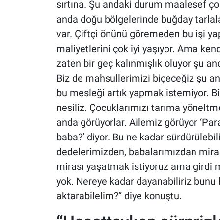
sırtına. Şu andaki durum maalesef çok s
anda doğu bölgelerinde buğday tarlaları 
var. Çiftçi önünü göremeden bu işi yapı
maliyetlerini çok iyi yaşıyor. Ama ke
zaten bir geç kalınmışlık oluyor şu a
Biz de mahsullerimizi biçeceğiz şu and
bu mesleği artık yapmak istemiyor. Bi
nesiliz. Çocuklarımızı tarıma yönelt
anda görüyorlar. Ailemiz görüyor ‘Par
baba?’ diyor. Bu ne kadar sürdürülebili
dedelerimizden, babalarımızdan miras
mirası yaşatmak istiyoruz ama girdi ma
yok. Nereye kadar dayanabiliriz bunu 
aktarabilelim?” diye konuştu.