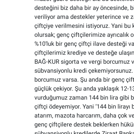
desteğini biz daha bir ay öncesinde, b
veriliyor ama destekler yeterince ve 
çiftçiye verilmesini istiyoruz. Yani b
olursak; genç çiftçilerimize ayrıcalık 
%10'luk bir genç çiftçi ilave desteği 
çiftçilerimiz krediye ve desteğe ulaşı
BAĞ-KUR sigorta ve vergi borcumuz va
sübvansiyonlu kredi çekemiyorsunuz.
borcumuz varsa. Şu anda bir genç çif
güçlük çekiyor. Şu anda yaklaşık 12-13
vurduğumuz zaman 144 bin lira gibi bi
çiftçi ödeyemiyor. Yani ‘144 bin lira
atarım, mazota harcarım, daha çok ver
genç çiftçilere destek beklerken hük
sübvansiyonlu kredilerde Ziraat Bank