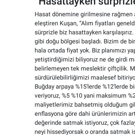
“Hasattayken sürprizl
Hasat dönemine girilmesine rağmen a
eleştiren Kuşan, “Alım fiyatları geneld
sürprizle biz hasattayken karşılaşırı
gibi doğu bölgesi başladı. Bizim de b
hala ortada fiyat yok. Biz planımızı 
yetiştirdiğimizi biliyoruz ne de girdi m
belirlemeyen tek meslektir çiftçilik. 
sürdürülebilirliğimizi maalesef bitiriy
Buğday arpaya %15'lerde %12'lerde bi
veriyoruz, %5 %10 yani maksimum %20 
maliyetlerimiz bahsetmiş olduğum gi
enflasyona göre dahi ürünlerimizin art
değerinde satmak istiyoruz, çok fazla
neyi hissediyorsak o oranda satmak is