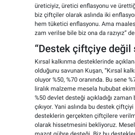
üreticiyiz, üretici enflasyonu ve ürett
biz çiftçiler olarak aslında iki enflas
hem tüketici enflasyonu. Ama maalese
zam verilse bile biz ona da razıyız” de
“Destek çiftçiye değil
Kırsal kalkınma desteklerinde açıklan
olduğunu savunan Kuşan, “Kırsal kalk
oluyor %50, %70 oranında. Bu sene %7
liralık malzeme mesela hububat ekim 
%50 devlet desteği açıkladığı zaman b
çıkıyor. Yani aslında bu destek çiftçiyi
desteklerin gerçekten çiftçilere veril
olarak hissetmesini bekliyoruz. Mesela
mazot gübre desteği. Biz bu destekler