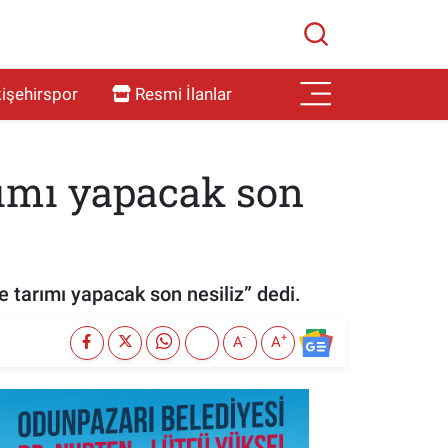
işehirspor
Resmi İlanlar
rımı yapacak son
 tarımı yapacak son nesiliz” dedi.
-
+
A
A