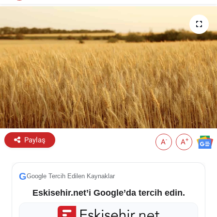
ESKİŞEHİR NÖBETÇİ ECZANELER
Eskişehir Haber İçerikleri
Eskişehir Hava Durumu
Eskişehir Tramvay Saatleri
Eskişehir Otobüs Saatleri
Paylaş
-
+
A
A
G
Google Tercih Edilen Kaynaklar
Eskisehir.net’i Google’da tercih edin.