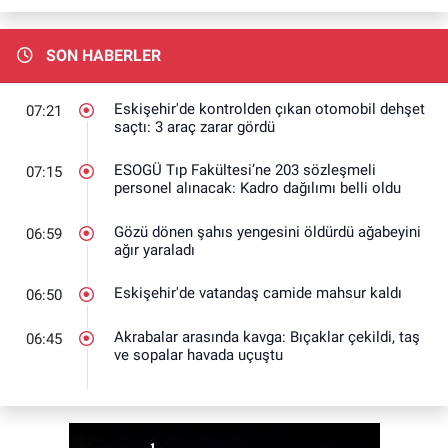
SON HABERLER
Eskişehir'de kontrolden çıkan otomobil dehşet
07:21
saçtı: 3 araç zarar gördü
ESOGÜ Tıp Fakültesi’ne 203 sözleşmeli
07:15
personel alınacak: Kadro dağılımı belli oldu
Gözü dönen şahıs yengesini öldürdü ağabeyini
06:59
ağır yaraladı
Eskişehir'de vatandaş camide mahsur kaldı
06:50
Akrabalar arasında kavga: Bıçaklar çekildi, taş
06:45
ve sopalar havada uçuştu