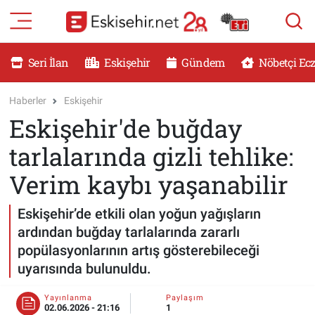
RESMİ İLANLAR
Eskişehir Nöbetçi Eczaneler
Seri İlan
Eskişehir
Gündem
Nöbetçi Ec
GÜNDEM
Eskişehir Hava Durumu
Haberler
Eskişehir
Eskişehir'de buğday
DÜNYA
Eskişehir Namaz Vakitleri
tarlalarında gizli tehlike:
SAĞLIK
Eskişehir Trafik Yoğunluk Haritası
Verim kaybı yaşanabilir
MAGAZİN
Süper Lig Puan Durumu ve Fikstür
Eskişehir’de etkili olan yoğun yağışların
ardından buğday tarlalarında zararlı
KADIN
Tüm Manşetler
popülasyonlarının artış gösterebileceği
uyarısında bulunuldu.
TEKNOLOJİ
Son Dakika Haberleri
Yayınlanma
Paylaşım
YEMEK
Haber Arşivi
02.06.2026 - 21:16
1