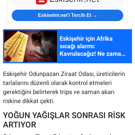
Eskisehir.net’i Tercih Et →
Eskişehir için Afrika
sıcağı alarmı:
Kavrulacağız! Ne zaman
başlayacak?
Eskişehir Odunpazarı Ziraat Odası, üreticilerin
tarlalarını düzenli olarak kontrol etmeleri
gerektiğini belirterek trips ve saman akarı
riskine dikkat çekti.
YOĞUN YAĞIŞLAR SONRASI RİSK
ARTIYOR