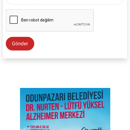
Gönder
SON İŞ İLANLARI
Tüm ilanları incele →