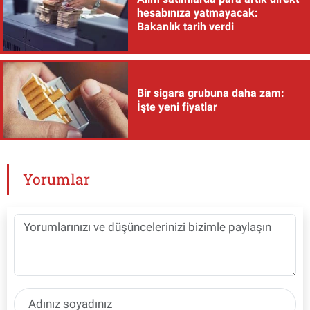
hesabınıza yatmayacak:
Bakanlık tarih verdi
Bir sigara grubuna daha zam:
İşte yeni fiyatlar
Yorumlar