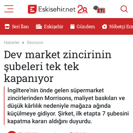
RESMİ İLANLAR
Eskişehir Nöbetçi Eczaneler
Seri İlan
Eskişehir
Gündem
Nöbetçi Ec
GÜNDEM
Eskişehir Hava Durumu
Haberler
Ekonomi
Dev market zincirinin
DÜNYA
Eskişehir Namaz Vakitleri
şubeleri tek tek
SAĞLIK
Eskişehir Trafik Yoğunluk Haritası
kapanıyor
MAGAZİN
Süper Lig Puan Durumu ve Fikstür
İngiltere'nin önde gelen süpermarket
zincirlerinden Morrisons, maliyet baskıları ve
KADIN
Tüm Manşetler
düşük kârlılık nedeniyle mağaza ağında
küçülmeye gidiyor. Şirket, ilk etapta 7 şubesini
TEKNOLOJİ
Son Dakika Haberleri
kapatma kararı aldığını duyurdu.
YEMEK
Haber Arşivi