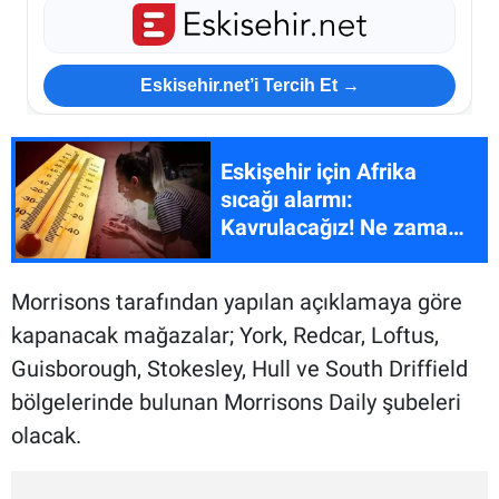
Eskisehir.net’i Tercih Et →
Eskişehir için Afrika
sıcağı alarmı:
Kavrulacağız! Ne zaman
başlayacak?
Morrisons tarafından yapılan açıklamaya göre
kapanacak mağazalar; York, Redcar, Loftus,
Guisborough, Stokesley, Hull ve South Driffield
bölgelerinde bulunan Morrisons Daily şubeleri
olacak.