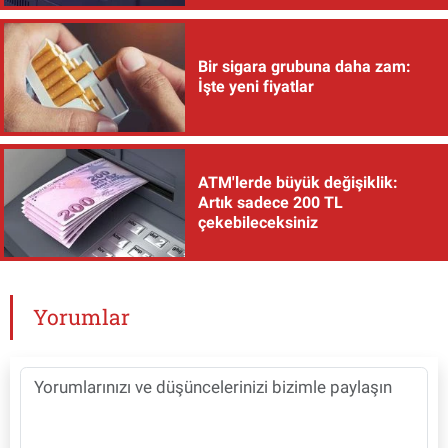
Bir sigara grubuna daha zam:
İşte yeni fiyatlar
ATM'lerde büyük değişiklik:
Artık sadece 200 TL
çekebileceksiniz
Yorumlar