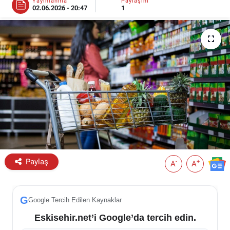
Yayınlanma
Paylaşım
02.06.2026 - 20:47
1
ESKİŞEHİR NÖBETÇİ ECZANELER
Eskişehir Haber İçerikleri
Eskişehir Hava Durumu
Eskişehir Tramvay Saatleri
Eskişehir Otobüs Saatleri
Paylaş
-
+
A
A
G
Google Tercih Edilen Kaynaklar
Eskisehir.net’i Google’da tercih edin.