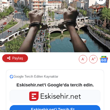
ESKİŞEHİR NÖBETÇİ ECZANELER
Eskişehir Haber İçerikleri
Eskişehir Hava Durumu
Eskişehir Tramvay Saatleri
Paylaş
Eskişehir Otobüs Saatleri
-
+
A
A
G
Google Tercih Edilen Kaynaklar
Eskisehir.net’i Google’da tercih edin.
Eskisehir.net’i Tercih Et →