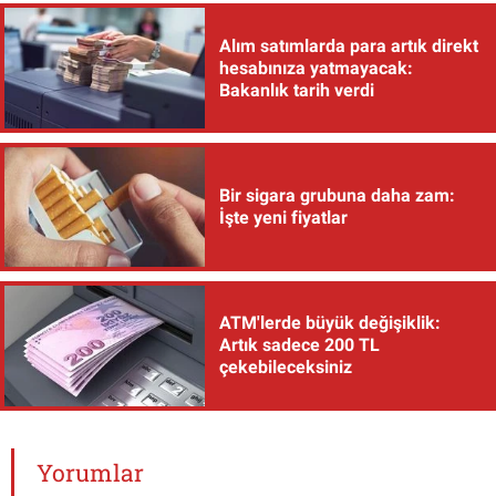
Alım satımlarda para artık direkt
hesabınıza yatmayacak:
Bakanlık tarih verdi
Bir sigara grubuna daha zam:
İşte yeni fiyatlar
ATM'lerde büyük değişiklik:
Artık sadece 200 TL
çekebileceksiniz
Yorumlar