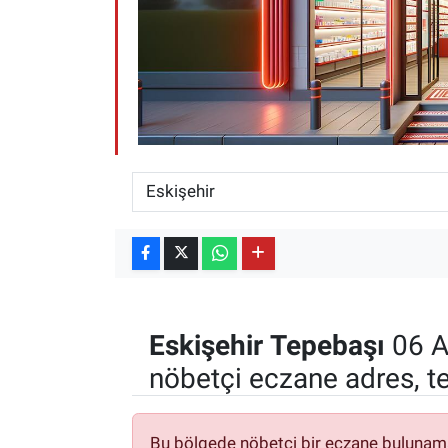
ESKİŞEHİR NÖBETÇİ ECZANELER
Eskişehir Haber İçerikleri
Eskişehir Hava Durumu
Eskişehir Tramvay Saatleri
Eskişehir Otobüs Saatleri
Eskişehir
Tepebaşı
06 A
nöbetçi eczane adres, t
Bu bölgede nöbetçi bir eczane bulunam