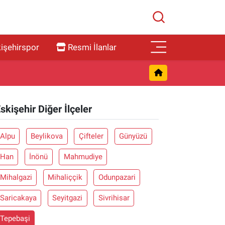
işehirspor
Resmi İlanlar
skişehir Diğer İlçeler
Alpu
Beylikova
Çifteler
Günyüzü
Han
İnönü
Mahmudiye
Mihalgazi
Mihaliççik
Odunpazari
Saricakaya
Seyitgazi
Sivrihisar
Tepebaşi