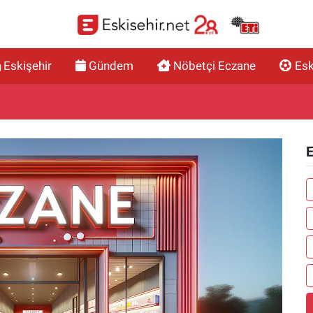
Eskişehir
Gündem
Nöbetçi Eczane
Esk
E