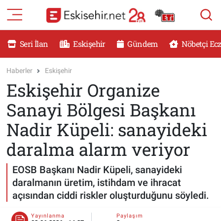
RESMİ İLANLAR
Eskişehir Nöbetçi Eczaneler
Seri İlan
Eskişehir
Gündem
Nöbetçi Ec
GÜNDEM
Eskişehir Hava Durumu
Haberler
Eskişehir
Eskişehir Organize
DÜNYA
Eskişehir Namaz Vakitleri
Sanayi Bölgesi Başkanı
SAĞLIK
Eskişehir Trafik Yoğunluk Haritası
Nadir Küpeli: sanayideki
MAGAZİN
Süper Lig Puan Durumu ve Fikstür
daralma alarm veriyor
KADIN
Tüm Manşetler
EOSB Başkanı Nadir Küpeli, sanayideki
daralmanın üretim, istihdam ve ihracat
TEKNOLOJİ
Son Dakika Haberleri
açısından ciddi riskler oluşturduğunu söyledi.
YEMEK
Haber Arşivi
Yayınlanma
Paylaşım