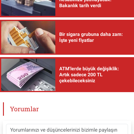
Bakanlık tarih verdi
Bir sigara grubuna daha zam:
İşte yeni fiyatlar
ATM'lerde büyük değişiklik:
Artık sadece 200 TL
çekebileceksiniz
Yorumlar