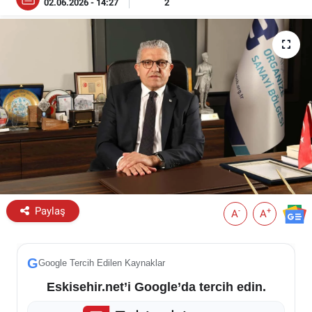
02.06.2026 - 14:27
2
ESKİŞEHİR NÖBETÇİ ECZANELER
Eskişehir Haber İçerikleri
Eskişehir Hava Durumu
Eskişehir Tramvay Saatleri
Eskişehir Otobüs Saatleri
Paylaş
-
+
A
A
G
Google Tercih Edilen Kaynaklar
Eskisehir.net’i Google’da tercih edin.