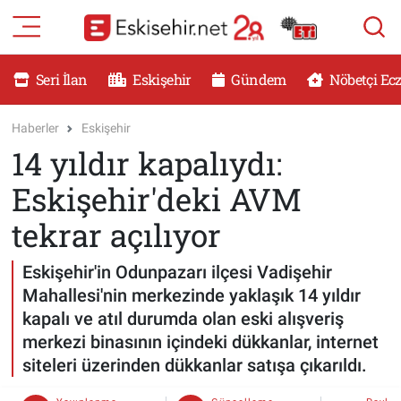
RESMİ İLANLAR
Eskişehir Nöbetçi Eczaneler
Seri İlan
Eskişehir
Gündem
Nöbetçi Ec
GÜNDEM
Eskişehir Hava Durumu
Haberler
Eskişehir
14 yıldır kapalıydı:
DÜNYA
Eskişehir Namaz Vakitleri
Eskişehir'deki AVM
SAĞLIK
Eskişehir Trafik Yoğunluk Haritası
tekrar açılıyor
MAGAZİN
Süper Lig Puan Durumu ve Fikstür
Eskişehir'in Odunpazarı ilçesi Vadişehir
Mahallesi'nin merkezinde yaklaşık 14 yıldır
KADIN
Tüm Manşetler
kapalı ve atıl durumda olan eski alışveriş
merkezi binasının içindeki dükkanlar, internet
TEKNOLOJİ
Son Dakika Haberleri
siteleri üzerinden dükkanlar satışa çıkarıldı.
YEMEK
Haber Arşivi