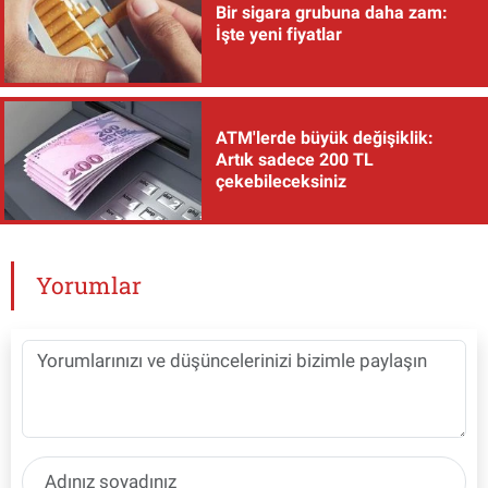
Bir sigara grubuna daha zam:
İşte yeni fiyatlar
ATM'lerde büyük değişiklik:
Artık sadece 200 TL
çekebileceksiniz
Yorumlar