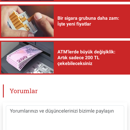
Bir sigara grubuna daha zam:
İşte yeni fiyatlar
ATM'lerde büyük değişiklik:
Artık sadece 200 TL
çekebileceksiniz
Yorumlar