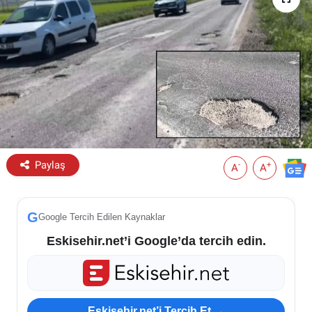
ESKİŞEHİR NÖBETÇİ ECZANELER
Eskişehir Haber İçerikleri
Eskişehir Hava Durumu
Eskişehir Tramvay Saatleri
Paylaş
Eskişehir Otobüs Saatleri
-
+
A
A
G
Google Tercih Edilen Kaynaklar
Eskisehir.net’i Google’da tercih edin.
Eskisehir.net’i Tercih Et →