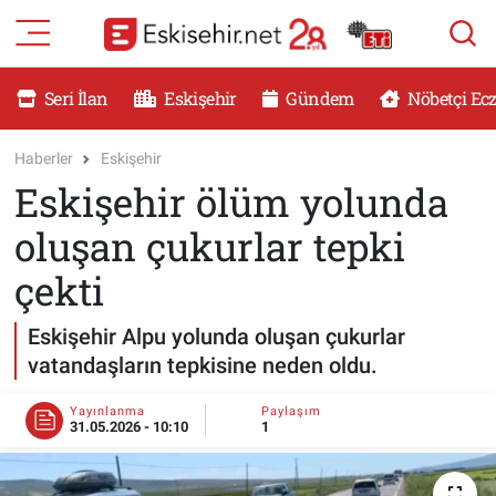
RESMİ İLANLAR
Eskişehir Nöbetçi Eczaneler
Seri İlan
Eskişehir
Gündem
Nöbetçi Ec
GÜNDEM
Eskişehir Hava Durumu
Haberler
Eskişehir
Eskişehir ölüm yolunda
DÜNYA
Eskişehir Namaz Vakitleri
oluşan çukurlar tepki
SAĞLIK
Eskişehir Trafik Yoğunluk Haritası
çekti
MAGAZİN
Süper Lig Puan Durumu ve Fikstür
Eskişehir Alpu yolunda oluşan çukurlar
vatandaşların tepkisine neden oldu.
KADIN
Tüm Manşetler
Yayınlanma
Paylaşım
TEKNOLOJİ
Son Dakika Haberleri
31.05.2026 - 10:10
1
YEMEK
Haber Arşivi