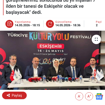
ilden bir tanesi de Eskişehir olacak ve
ESKİŞEHİR NÖBETÇİ ECZANELER
başlayacak" dedi.
Eskişehir Haber İçerikleri
Yayınlanma
Güncelleme
Payla
14.05.2026 - 18:15
14.05.2026 - 18:36
2
Eskişehir Hava Durumu
Eskişehir Tramvay Saatleri
Eskişehir Otobüs Saatleri
Paylaş
-
+
A
A