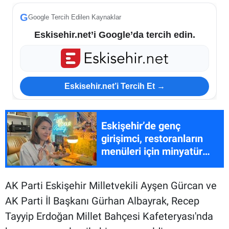
G
Google Tercih Edilen Kaynaklar
Eskisehir.net’i Google’da tercih edin.
Eskisehir.net’i Tercih Et →
Eskişehir’de genç
girişimci, restoranların
menüleri için minyatür
yemekler üretiyor
AK Parti Eskişehir Milletvekili Ayşen Gürcan ve
AK Parti İl Başkanı Gürhan Albayrak, Recep
Tayyip Erdoğan Millet Bahçesi Kafeteryası'nda