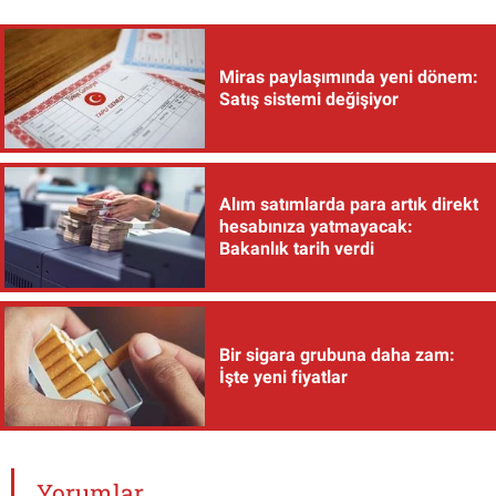
Miras paylaşımında yeni dönem:
Satış sistemi değişiyor
Alım satımlarda para artık direkt
hesabınıza yatmayacak:
Bakanlık tarih verdi
Bir sigara grubuna daha zam:
İşte yeni fiyatlar
Yorumlar