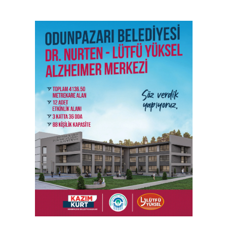
SON İŞ İLANLARI
Tüm ilanları incele →