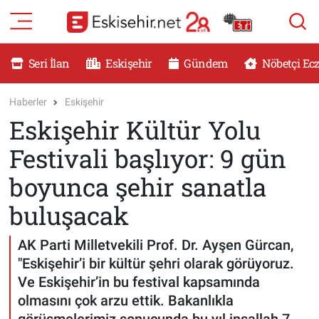
RESMİ İLANLAR
Eskişehir Nöbetçi Eczaneler
Seri İlan
Eskişehir
Gündem
Nöbetçi Ec
GÜNDEM
Eskişehir Hava Durumu
Haberler
Eskişehir
Eskişehir Kültür Yolu
DÜNYA
Eskişehir Namaz Vakitleri
Festivali başlıyor: 9 gün
SAĞLIK
Eskişehir Trafik Yoğunluk Haritası
boyunca şehir sanatla
MAGAZİN
Süper Lig Puan Durumu ve Fikstür
buluşacak
KADIN
Tüm Manşetler
AK Parti Milletvekili Prof. Dr. Ayşen Gürcan,
"Eskişehir’i bir kültür şehri olarak görüyoruz.
TEKNOLOJİ
Son Dakika Haberleri
Ve Eskişehir’in bu festival kapsamında
olmasını çok arzu ettik. Bakanlıkla
YEMEK
Haber Arşivi
görüşmelerimiz sonucunda bu yıl inşallah 7