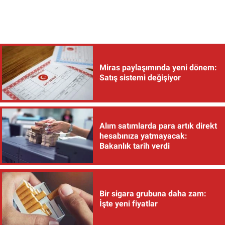
Miras paylaşımında yeni dönem:
Satış sistemi değişiyor
Alım satımlarda para artık direkt
hesabınıza yatmayacak:
Bakanlık tarih verdi
Bir sigara grubuna daha zam:
İşte yeni fiyatlar