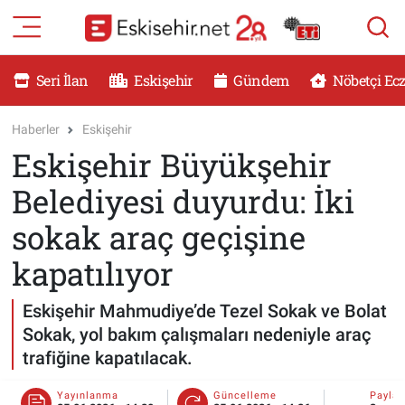
RESMİ İLANLAR
Eskişehir Nöbetçi Eczaneler
Seri İlan
Eskişehir
Gündem
Nöbetçi Ec
GÜNDEM
Eskişehir Hava Durumu
Haberler
Eskişehir
Eskişehir Büyükşehir
DÜNYA
Eskişehir Namaz Vakitleri
Belediyesi duyurdu: İki
SAĞLIK
Eskişehir Trafik Yoğunluk Haritası
sokak araç geçişine
MAGAZİN
Süper Lig Puan Durumu ve Fikstür
kapatılıyor
KADIN
Tüm Manşetler
Eskişehir Mahmudiye’de Tezel Sokak ve Bolat
Sokak, yol bakım çalışmaları nedeniyle araç
TEKNOLOJİ
Son Dakika Haberleri
trafiğine kapatılacak.
YEMEK
Haber Arşivi
Yayınlanma
Güncelleme
Payla