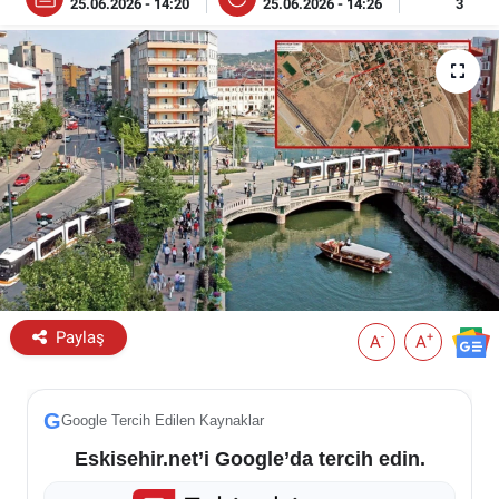
25.06.2026 - 14:20
25.06.2026 - 14:26
3
ESKİŞEHİR NÖBETÇİ ECZANELER
Eskişehir Haber İçerikleri
Eskişehir Hava Durumu
Eskişehir Tramvay Saatleri
Eskişehir Otobüs Saatleri
Paylaş
-
+
A
A
G
Google Tercih Edilen Kaynaklar
Eskisehir.net’i Google’da tercih edin.