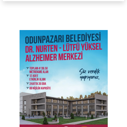
SON İŞ İLANLARI
Tüm ilanları incele →