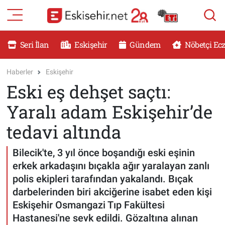
RESMİ İLANLAR
Eskişehir Nöbetçi Eczaneler
Seri İlan
Eskişehir
Gündem
Nöbetçi Ec
GÜNDEM
Eskişehir Hava Durumu
Haberler
Eskişehir
Eski eş dehşet saçtı:
DÜNYA
Eskişehir Namaz Vakitleri
Yaralı adam Eskişehir’de
SAĞLIK
Eskişehir Trafik Yoğunluk Haritası
tedavi altında
MAGAZİN
Süper Lig Puan Durumu ve Fikstür
Bilecik'te, 3 yıl önce boşandığı eski eşinin
erkek arkadaşını bıçakla ağır yaralayan zanlı
KADIN
Tüm Manşetler
polis ekipleri tarafından yakalandı. Bıçak
darbelerinden biri akciğerine isabet eden kişi
TEKNOLOJİ
Son Dakika Haberleri
Eskişehir Osmangazi Tıp Fakültesi
Hastanesi'ne sevk edildi. Gözaltına alınan
YEMEK
Haber Arşivi