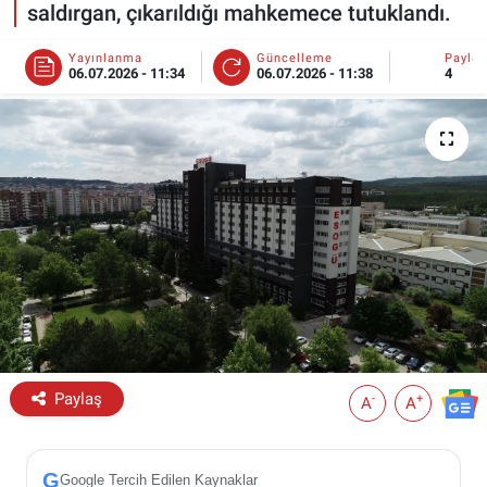
saldırgan, çıkarıldığı mahkemece tutuklandı.
ESKİŞEHİR NÖBETÇİ ECZANELER
Yayınlanma
Güncelleme
Payla
06.07.2026 - 11:34
06.07.2026 - 11:38
4
Eskişehir Haber İçerikleri
Eskişehir Hava Durumu
Eskişehir Tramvay Saatleri
Eskişehir Otobüs Saatleri
Paylaş
-
+
A
A
G
Google Tercih Edilen Kaynaklar