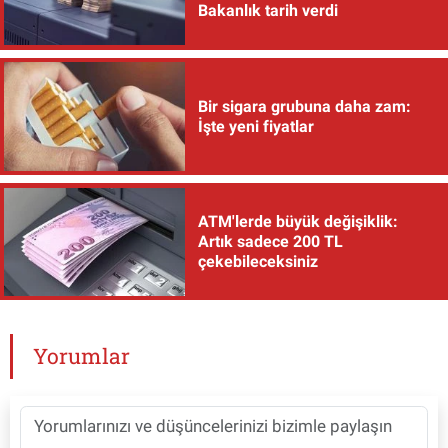
Bakanlık tarih verdi
Bir sigara grubuna daha zam:
İşte yeni fiyatlar
ATM'lerde büyük değişiklik:
Artık sadece 200 TL
çekebileceksiniz
Yorumlar