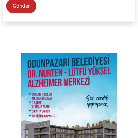
Gönder
SON İŞ İLANLARI
Tüm ilanları incele →