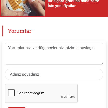
Bir sigara grubuna daha zam:
İşte yeni fiyatlar
Yorumlar