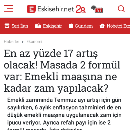
RESMİ İLANLAR
Eskişehir Nöbetçi Eczaneler
Seri İlan
Eskişehir
Gündem
Nöbetçi Ec
GÜNDEM
Eskişehir Hava Durumu
Haberler
Ekonomi
En az yüzde 17 artış
DÜNYA
Eskişehir Namaz Vakitleri
olacak! Masada 2 formül
SAĞLIK
Eskişehir Trafik Yoğunluk Haritası
var: Emekli maaşına ne
MAGAZİN
Süper Lig Puan Durumu ve Fikstür
kadar zam yapılacak?
KADIN
Tüm Manşetler
Emekli zammında Temmuz ayı artışı için gün
sayılırken, 6 aylık enflasyon tahminleri de en
TEKNOLOJİ
Son Dakika Haberleri
düşük emekli maaşına uygulanacak zam için
ipucu veriyor. Ayrıca refah payı için ise 2
YEMEK
Haber Arşivi
formül masada. İşte detaylar...