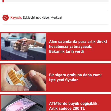
Kaynak:
Eskisehir.net Haber Merkezi
Alım satımlarda para artık direkt
hesabınıza yatmayacak:
Bakanlık tarih verdi
Bir sigara grubuna daha zam:
İşte yeni fiyatlar
ATM'lerde büyük değişiklik:
Artık sadece 200 TL