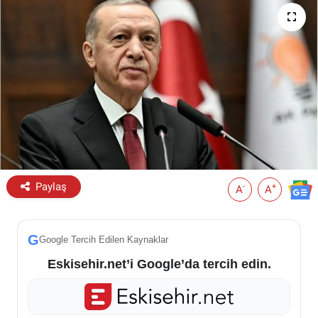
ESKİŞEHİR NÖBETÇİ ECZANELER
Eskişehir Haber İçerikleri
Eskişehir Hava Durumu
Eskişehir Tramvay Saatleri
Eskişehir Otobüs Saatleri
Paylaş
-
+
A
A
G
Google Tercih Edilen Kaynaklar
Eskisehir.net’i Google’da tercih edin.