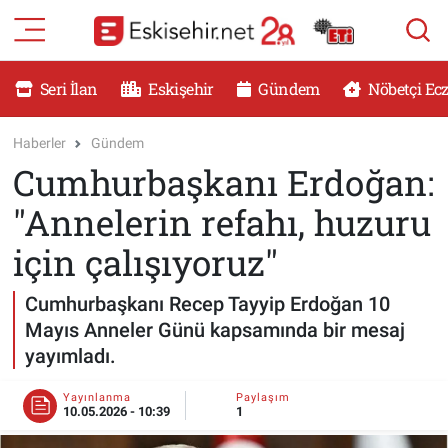
RESMİ İLANLAR
Eskişehir Nöbetçi Eczaneler
Seri İlan
Eskişehir
Gündem
Nöbetçi Ec
GÜNDEM
Eskişehir Hava Durumu
Haberler
Gündem
Cumhurbaşkanı Erdoğan:
DÜNYA
Eskişehir Namaz Vakitleri
"Annelerin refahı, huzuru
SAĞLIK
Eskişehir Trafik Yoğunluk Haritası
için çalışıyoruz"
MAGAZİN
Süper Lig Puan Durumu ve Fikstür
Cumhurbaşkanı Recep Tayyip Erdoğan 10
Mayıs Anneler Günü kapsamında bir mesaj
KADIN
Tüm Manşetler
yayımladı.
TEKNOLOJİ
Son Dakika Haberleri
Yayınlanma
Paylaşım
10.05.2026 - 10:39
1
YEMEK
Haber Arşivi