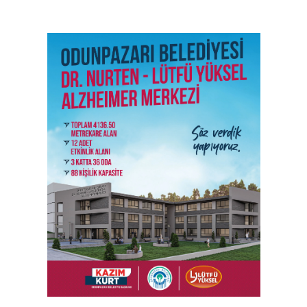
SON İŞ İLANLARI
Tüm ilanları incele →