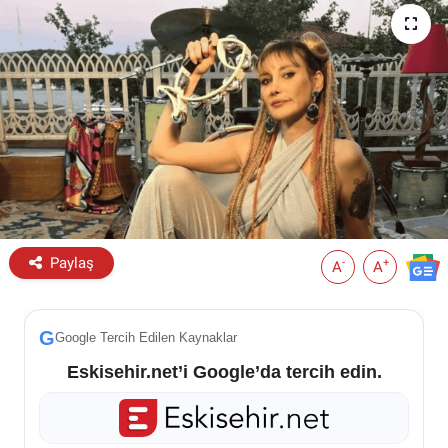
ESKİŞEHİR NÖBETÇİ ECZANELER
Eskişehir Haber İçerikleri
Eskişehir Hava Durumu
Eskişehir Tramvay Saatleri
Eskişehir Otobüs Saatleri
Paylaş
-
+
A
A
G
Google Tercih Edilen Kaynaklar
Eskisehir.net’i Google’da tercih edin.