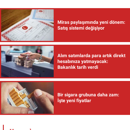
Miras paylaşımında yeni dönem:
Satış sistemi değişiyor
Alım satımlarda para artık direkt
hesabınıza yatmayacak:
Bakanlık tarih verdi
Bir sigara grubuna daha zam:
İşte yeni fiyatlar