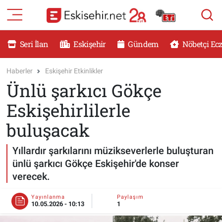
RESMİ İLANLAR
Eskişehir Nöbetçi Eczaneler
Seri İlan
Eskişehir
Gündem
Nöbetçi Ec
GÜNDEM
Eskişehir Hava Durumu
Haberler
Eskişehir Etkinlikler
Ünlü şarkıcı Gökçe
DÜNYA
Eskişehir Namaz Vakitleri
Eskişehirlilerle
SAĞLIK
Eskişehir Trafik Yoğunluk Haritası
buluşacak
MAGAZİN
Süper Lig Puan Durumu ve Fikstür
Yıllardır şarkılarını müzikseverlerle buluşturan
ünlü şarkıcı Gökçe Eskişehir'de konser
KADIN
Tüm Manşetler
verecek.
TEKNOLOJİ
Son Dakika Haberleri
Yayınlanma
Paylaşım
10.05.2026 - 10:13
1
YEMEK
Haber Arşivi