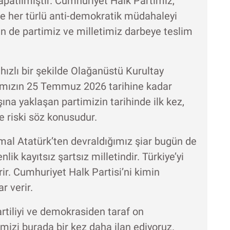
apatılmıştır. Cumhuriyet Halk Partimiz,
le her türlü anti-demokratik müdahaleyi
n de partimiz ve milletimiz darbeye teslim
hızlı bir şekilde Olağanüstü Kurultay
yımızın 25 Temmuz 2026 tarihine kadar
a yaklaşan partimizin tarihinde ilk kez,
e riski söz konusudur.
l Atatürk’ten devraldığımız şiar bugün de
k kayıtsız şartsız milletindir. Türkiye’yi
ir. Cumhuriyet Halk Partisi’ni kimin
r verir.
rtiliyi ve demokrasiden taraf on
mizi burada bir kez daha ilan ediyoruz.