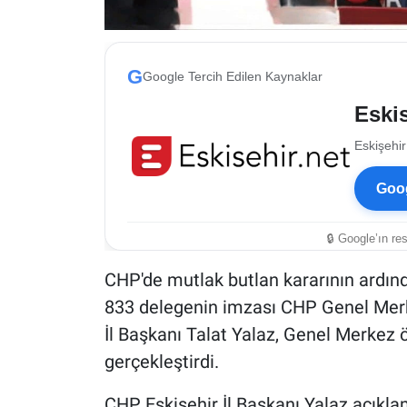
G
Google Tercih Edilen Kaynaklar
Eskis
Eskişehir
Goog
🔒 Google’ın re
CHP'de mutlak butlan kararının ardınd
833 delegenin imzası CHP Genel Merke
İl Başkanı Talat Yalaz, Genel Merkez
gerçekleştirdi.
CHP Eskişehir İl Başkanı Yalaz açıklam