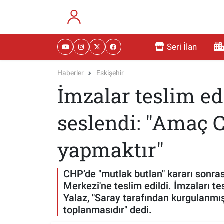
RESMİ İLANLAR
Eskişehir Nöbetçi Eczaneler
Seri İlan
GÜNDEM
Eskişehir Hava Durumu
Haberler
Eskişehir
İmzalar teslim e
DÜNYA
Eskişehir Namaz Vakitleri
SAĞLIK
Eskişehir Trafik Yoğunluk Haritası
seslendi: "Amaç C
MAGAZİN
Süper Lig Puan Durumu ve Fikstür
yapmaktır"
KADIN
Tüm Manşetler
CHP’de "mutlak butlan" kararı sonra
Merkezi'ne teslim edildi. İmzaları t
TEKNOLOJİ
Son Dakika Haberleri
Yalaz, "Saray tarafından kurgulanm
toplanmasıdır" dedi.
YEMEK
Haber Arşivi