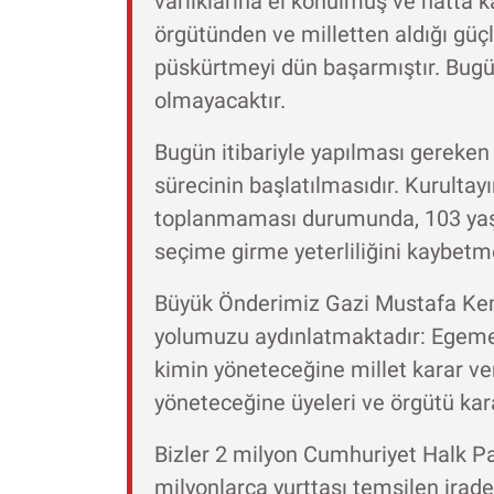
varlıklarına el konulmuş ve hatta k
örgütünden ve milletten aldığı güç
püskürtmeyi dün başarmıştır. Bugü
olmayacaktır.
Bugün itibariyle yapılması gereken 
sürecinin başlatılmasıdır. Kurulta
toplanmaması durumunda, 103 yaşın
seçime girme yeterliliğini kaybetm
Büyük Önderimiz Gazi Mustafa Kema
yolumuzu aydınlatmaktadır: Egemenli
kimin yöneteceğine millet karar ver
yöneteceğine üyeleri ve örgütü kara
Bizler 2 milyon Cumhuriyet Halk Pa
milyonlarca yurttaşı temsilen irade