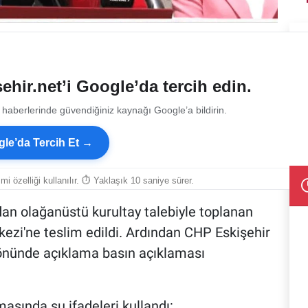
ehir.net’i Google’da tercih edin.
 haberlerinde güvendiğiniz kaynağı Google’a bildirin.
le’da Tercih Et →
smi özelliği kullanılır. ⏱ Yaklaşık 10 saniye sürer.
an olağanüstü kurultay talebiyle toplanan
zi'ne teslim edildi. Ardından CHP Eskişehir
 önünde açıklama basın açıklaması
asında şu ifadeleri kullandı: