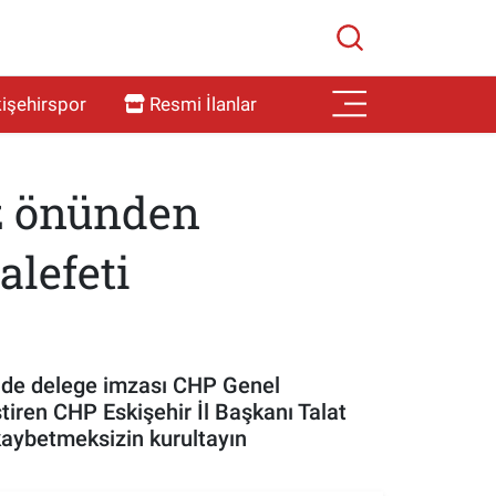
işehirspor
Resmi İlanlar
ez önünden
alefeti
inde delege imzası CHP Genel
tiren CHP Eskişehir İl Başkanı Talat
kaybetmeksizin kurultayın