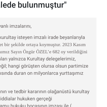
alede bulunmuştur"
nlı imzalarını,
urultay isteyen imzalı irade beyanlarıyla
net bir şekilde ortaya koymuştur. 2023 Kasım
nımız Sayın Özgür ÖZEL’e 682 oy verildiğini
ları yalnızca Kurultay delegelerimiz,
ğil; hangi görüşten olursa olsun partimize
ısında duran on milyonlarca yurttaşımız
nın ve tedbir kararının olağanüstü kurultay
 iddialar hukuken gerçeği
kamu hukuku hocasının imzası ile (