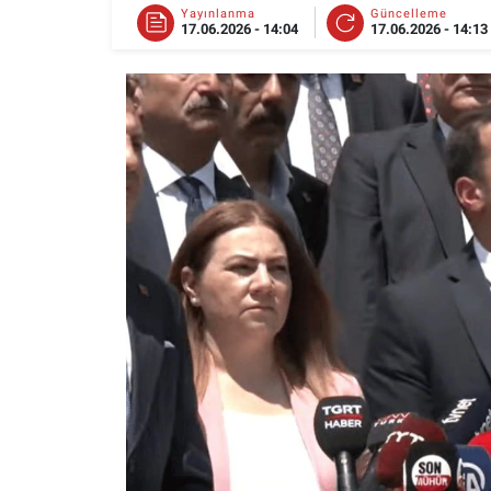
Yayınlanma
Güncelleme
17.06.2026 - 14:04
17.06.2026 - 14:13
ESKİŞEHİR NÖBETÇİ ECZANELER
Eskişehir Haber İçerikleri
Eskişehir Hava Durumu
Eskişehir Tramvay Saatleri
Eskişehir Otobüs Saatleri