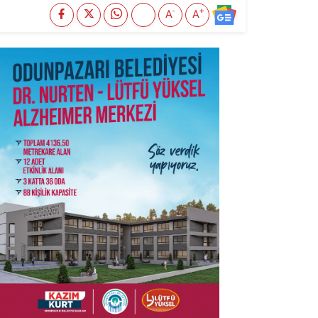
-
+
A
A