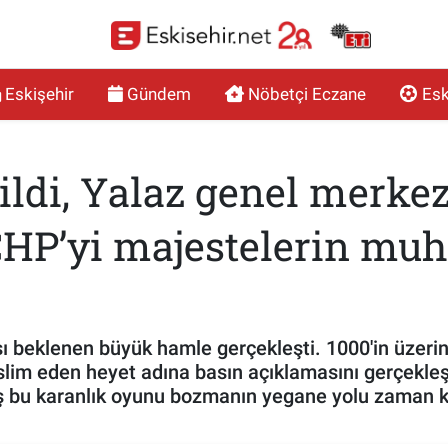
Eskişehir
Gündem
Nöbetçi Eczane
Esk
dildi, Yalaz genel merk
HP’yi majestelerin muh
sı beklenen büyük hamle gerçekleşti. 1000'in üzer
eslim eden heyet adına basın açıklamasını gerçekleş
ış bu karanlık oyunu bozmanın yegane yolu zaman 