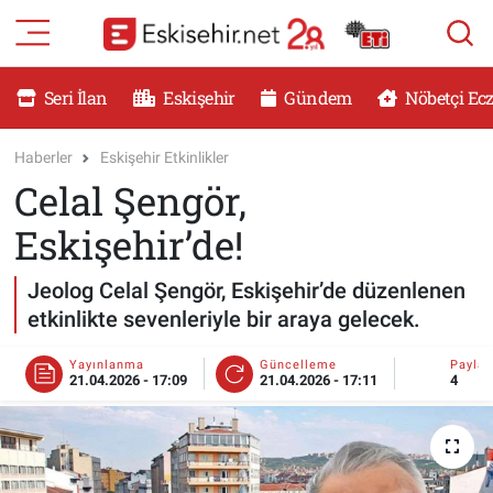
RESMİ İLANLAR
Eskişehir Nöbetçi Eczaneler
Seri İlan
Eskişehir
Gündem
Nöbetçi Ec
GÜNDEM
Eskişehir Hava Durumu
Haberler
Eskişehir Etkinlikler
Celal Şengör,
DÜNYA
Eskişehir Namaz Vakitleri
Eskişehir’de!
SAĞLIK
Eskişehir Trafik Yoğunluk Haritası
Jeolog Celal Şengör, Eskişehir’de düzenlenen
MAGAZİN
Süper Lig Puan Durumu ve Fikstür
etkinlikte sevenleriyle bir araya gelecek.
KADIN
Tüm Manşetler
Yayınlanma
Güncelleme
Payla
21.04.2026 - 17:09
21.04.2026 - 17:11
4
TEKNOLOJİ
Son Dakika Haberleri
YEMEK
Haber Arşivi