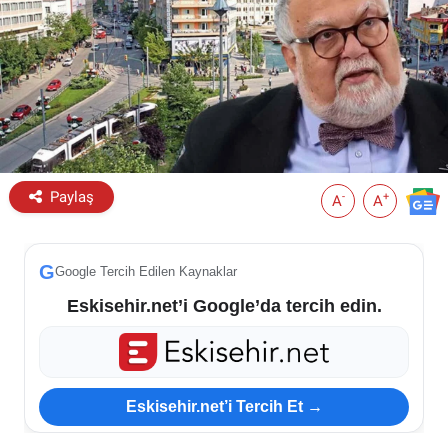
ESKİŞEHİR NÖBETÇİ ECZANELER
Eskişehir Haber İçerikleri
Eskişehir Hava Durumu
Eskişehir Tramvay Saatleri
Paylaş
-
+
A
A
Eskişehir Otobüs Saatleri
G
Google Tercih Edilen Kaynaklar
Eskisehir.net’i Google’da tercih edin.
Eskisehir.net’i Tercih Et →