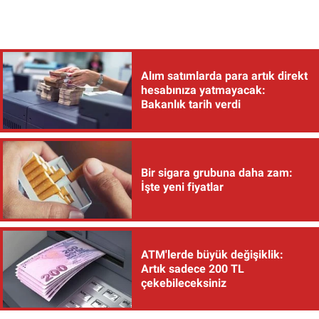
Alım satımlarda para artık direkt
hesabınıza yatmayacak:
Bakanlık tarih verdi
Bir sigara grubuna daha zam:
İşte yeni fiyatlar
ATM'lerde büyük değişiklik:
Artık sadece 200 TL
çekebileceksiniz