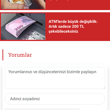
ATM'lerde büyük değişiklik:
Artık sadece 200 TL
çekebileceksiniz
Yorumlar