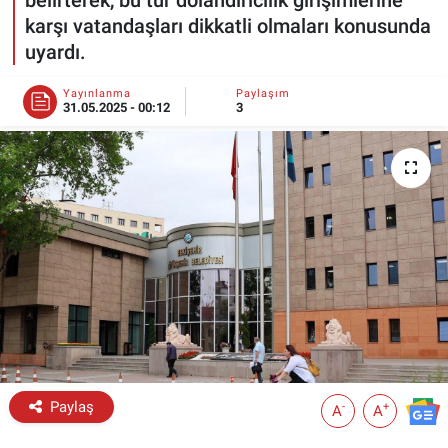
karşı vatandaşları dikkatli olmaları konusunda
ESKİŞEHİR NÖBETÇİ ECZANELER
uyardı.
Eskişehir Haber İçerikleri
Yayınlanma
Paylaşım
31.05.2025 - 00:12
3
Eskişehir Hava Durumu
Eskişehir Tramvay Saatleri
Eskişehir Otobüs Saatleri
Paylaş
-
+
A
A