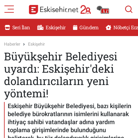
RESMİ İLANLAR
Eskişehir Nöbetçi Eczaneler
Seri İlan
Eskişehir
Gündem
Nöbetçi Ec
GÜNDEM
Eskişehir Hava Durumu
Haberler
Eskişehir
Büyükşehir Belediyesi
DÜNYA
Eskişehir Namaz Vakitleri
uyardı: Eskişehir'deki
SAĞLIK
Eskişehir Trafik Yoğunluk Haritası
dolandırıcıların yeni
MAGAZİN
Süper Lig Puan Durumu ve Fikstür
yöntemi!
KADIN
Tüm Manşetler
Eskişehir Büyükşehir Belediyesi, bazı kişilerin
belediye bürokratlarının isimlerini kullanarak
TEKNOLOJİ
Son Dakika Haberleri
ihtiyaç sahibi vatandaşlar adına yardım
toplama girişimlerinde bulunduğunu
YEMEK
Haber Arşivi
belirterek, bu tür dolandırıcılık girişimlerine