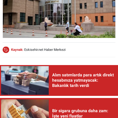
Kaynak:
Eskisehir.net Haber Merkezi
Alım satımlarda para artık direkt
hesabınıza yatmayacak:
Bakanlık tarih verdi
Bir sigara grubuna daha zam:
İşte yeni fiyatlar