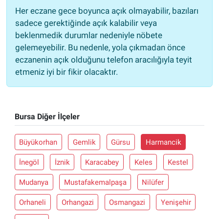
Her eczane gece boyunca açık olmayabilir, bazıları
sadece gerektiğinde açık kalabilir veya
beklenmedik durumlar nedeniyle nöbete
gelemeyebilir. Bu nedenle, yola çıkmadan önce
eczanenin açık olduğunu telefon aracılığıyla teyit
etmeniz iyi bir fikir olacaktır.
Bursa Diğer İlçeler
Büyükorhan
Gemlik
Gürsu
Harmancik
İnegöl
İznik
Karacabey
Keles
Kestel
Mudanya
Mustafakemalpaşa
Nilüfer
Orhaneli
Orhangazi
Osmangazi
Yenişehir