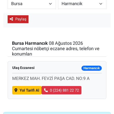
ESKİŞEHİR NÖBETÇİ ECZANELER
Paylaş
Eskişehir Haber İçerikleri
Eskişehir Hava Durumu
Bursa
Harmancık
08 Ağustos 2026
Eskişehir Tramvay Saatleri
Cumartesi nöbetçi eczane adres, telefon ve
konumları
Eskişehir Otobüs Saatleri
Ulaş Eczanesi
Harmancık
MERKEZ MAH. FEVZİ PAŞA CAD. NO:9 A
Yol Tarifi Al
0 (224) 881 22 72