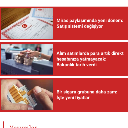
Miras paylaşımında yeni dönem:
Satış sistemi değişiyor
Alım satımlarda para artık direkt
hesabınıza yatmayacak:
Bakanlık tarih verdi
Bir sigara grubuna daha zam:
İşte yeni fiyatlar
Yorumlar