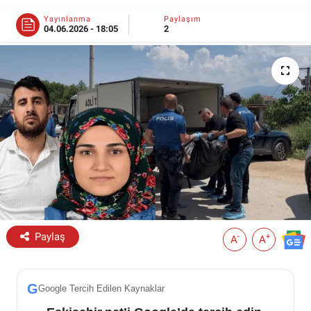
Yayınlanma
Paylaşım
ESKİŞEHİR NÖBETÇİ ECZANELER
04.06.2026 - 18:05
2
Eskişehir Haber İçerikleri
Eskişehir Hava Durumu
Eskişehir Tramvay Saatleri
Eskişehir Otobüs Saatleri
Paylaş
-
+
A
A
G
Google Tercih Edilen Kaynaklar