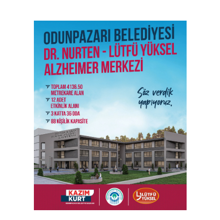
SON İŞ İLANLARI
Tüm ilanları incele →