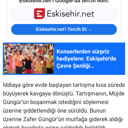
Eskisehir.net’i Google’da tercih edin.
Eskisehir.net’i Tercih Et →
Konserlerden sürpriz
hediyelere: Eskişehir'de
Çevre Şenliği
düzenlenecek
İddiaya göre evde başlayan tartışma kısa sürede
büyüyerek kavgaya dönüştü. Tartışmanın, Müjde
Güngür’ün boşanmak istediğini söylemesi
üzerine şiddetlendiği öne sürüldü. Bunun
üzerine Zafer Güngür’ün mutfağa giderek aldığı
ekmek bıçağıyla eşine saldırdığı belirtildi.