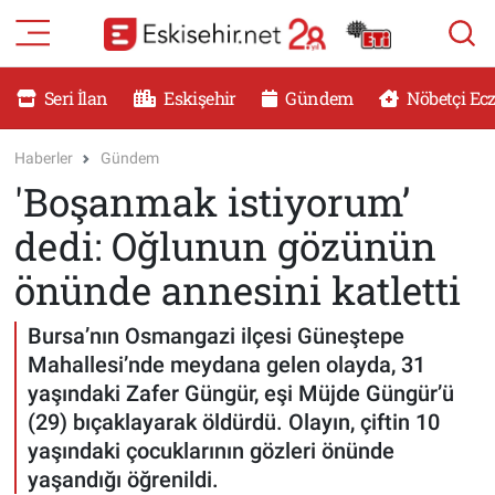
RESMİ İLANLAR
Eskişehir Nöbetçi Eczaneler
Seri İlan
Eskişehir
Gündem
Nöbetçi Ec
GÜNDEM
Eskişehir Hava Durumu
Haberler
Gündem
'Boşanmak istiyorum’
DÜNYA
Eskişehir Namaz Vakitleri
dedi: Oğlunun gözünün
SAĞLIK
Eskişehir Trafik Yoğunluk Haritası
önünde annesini katletti
MAGAZİN
Süper Lig Puan Durumu ve Fikstür
Bursa’nın Osmangazi ilçesi Güneştepe
Mahallesi’nde meydana gelen olayda, 31
KADIN
Tüm Manşetler
yaşındaki Zafer Güngür, eşi Müjde Güngür’ü
(29) bıçaklayarak öldürdü. Olayın, çiftin 10
TEKNOLOJİ
Son Dakika Haberleri
yaşındaki çocuklarının gözleri önünde
yaşandığı öğrenildi.
YEMEK
Haber Arşivi