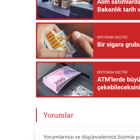
Alım satımlarda
Bakanlık tarih 
EDITÖRÜN SEÇTIĞI
Bir sigara grub
EDITÖRÜN SEÇTIĞI
ATM'lerde büyük
çekebileceksin
Yorumlar