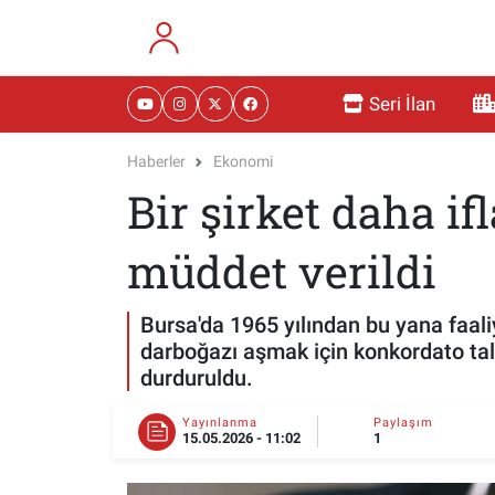
RESMİ İLANLAR
Eskişehir Nöbetçi Eczaneler
Seri İlan
GÜNDEM
Eskişehir Hava Durumu
Haberler
Ekonomi
Bir şirket daha ifl
DÜNYA
Eskişehir Namaz Vakitleri
SAĞLIK
Eskişehir Trafik Yoğunluk Haritası
müddet verildi
MAGAZİN
Süper Lig Puan Durumu ve Fikstür
Bursa'da 1965 yılından bu yana faal
darboğazı aşmak için konkordato tale
KADIN
Tüm Manşetler
durduruldu.
TEKNOLOJİ
Son Dakika Haberleri
Yayınlanma
Paylaşım
15.05.2026 - 11:02
1
YEMEK
Haber Arşivi