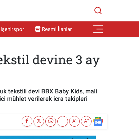
işehirspor
Resmi İlanlar
tekstil devine 3 ay
k tekstili devi BBX Baby Kids, mali
i mühlet verilerek icra takipleri
-
+
A
A