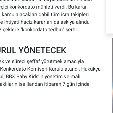
eçici konkordato mühleti verdi. Bu karar
 kamu alacakları dahil tüm icra takipleri
e ihtiyati haciz kararları da askıya alındı.
z çeklere "konkordato tedbiri" şerhi
KURUL YÖNETECEK
ek ve süreci şeffaf yürütmek amacıyla
i Konkordato Komiseri Kurulu atandı. Hukukçu
ul, BBX Baby Kids’in yönetim ve mali
klıların ise ilandan itibaren 7 gün içinde