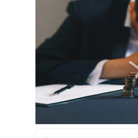
ESKİŞEHİR NÖBETÇİ ECZANELER
Eskişehir Haber İçerikleri
Eskişehir Hava Durumu
Eskişehir Tramvay Saatleri
Eskişehir Otobüs Saatleri