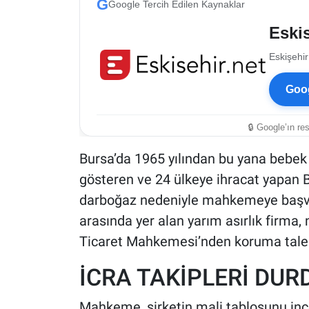
G
Google Tercih Edilen Kaynaklar
Eskis
Eskişehir
Goog
🔒 Google’ın re
Bursa’da 1965 yılından bu yana bebek 
gösteren ve 24 ülkeye ihracat yapan B
darboğaz nedeniyle mahkemeye başvurd
arasında yer alan yarım asırlık firma,
Ticaret Mahkemesi’nden koruma talep
İCRA TAKİPLERİ DU
Mahkeme, şirketin mali tablosunu inc