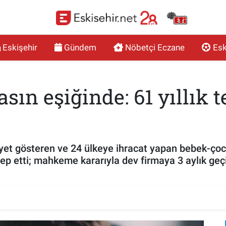
Eskişehir
Gündem
Nöbetçi Eczane
Esk
asın eşiğinde: 61 yıllık 
iyet gösteren ve 24 ülkeye ihracat yapan bebek-çocu
p etti; mahkeme kararıyla dev firmaya 3 aylık geçic