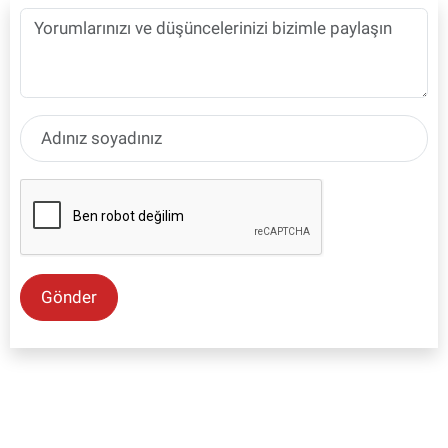
Gönder
SON İŞ İLANLARI
Tüm ilanları incele →