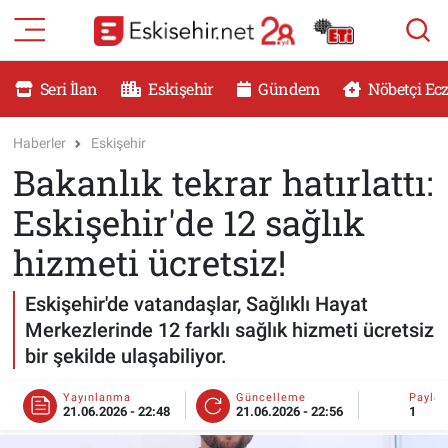
RESMİ İLANLAR
Eskişehir Nöbetçi Eczaneler
Seri İlan
Eskişehir
Gündem
Nöbetçi Ec
GÜNDEM
Eskişehir Hava Durumu
Haberler
Eskişehir
Bakanlık tekrar hatırlattı:
DÜNYA
Eskişehir Namaz Vakitleri
Eskişehir'de 12 sağlık
SAĞLIK
Eskişehir Trafik Yoğunluk Haritası
hizmeti ücretsiz!
MAGAZİN
Süper Lig Puan Durumu ve Fikstür
Eskişehir'de vatandaşlar, Sağlıklı Hayat
Merkezlerinde 12 farklı sağlık hizmeti ücretsiz
KADIN
Tüm Manşetler
bir şekilde ulaşabiliyor.
TEKNOLOJİ
Son Dakika Haberleri
Yayınlanma
Güncelleme
Payla
21.06.2026 - 22:48
21.06.2026 - 22:56
1
YEMEK
Haber Arşivi