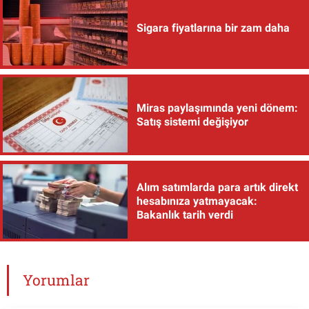
Sigara fiyatlarına bir zam daha
Miras paylaşımında yeni dönem:
Satış sistemi değişiyor
Alım satımlarda para artık direkt
hesabınıza yatmayacak:
Bakanlık tarih verdi
Yorumlar