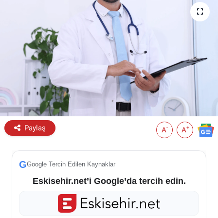
ESKİŞEHİR NÖBETÇİ ECZANELER
Eskişehir Haber İçerikleri
Eskişehir Hava Durumu
Eskişehir Tramvay Saatleri
Eskişehir Otobüs Saatleri
Paylaş
-
+
A
A
G
Google Tercih Edilen Kaynaklar
Eskisehir.net’i Google’da tercih edin.