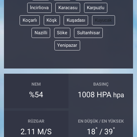
İncirliova
Karacasu
Karpuzlu
Koçarlı
Köşk
Kuşadası
Kuyucak
Nazilli
Söke
Sultanhisar
Yenipazar
NEM
BASINÇ
%54
1008 HPA
hpa
RÜZGAR
EN DÜŞÜK / EN YÜKSEK
°
°
2.11 M/S
18
/ 39