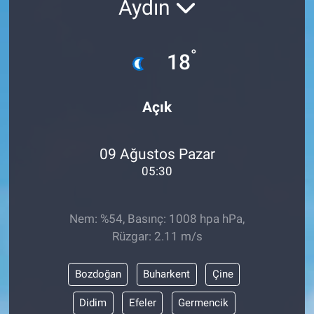
Aydın
ESKİŞEHİR NÖBETÇİ ECZANELER
°
18
Eskişehir Haber İçerikleri
Eskişehir Hava Durumu
Açık
Eskişehir Tramvay Saatleri
09 Ağustos Pazar
Eskişehir Otobüs Saatleri
05:30
Nem: %54, Basınç: 1008 hpa hPa,
Rüzgar: 2.11 m/s
Bozdoğan
Buharkent
Çine
Didim
Efeler
Germencik