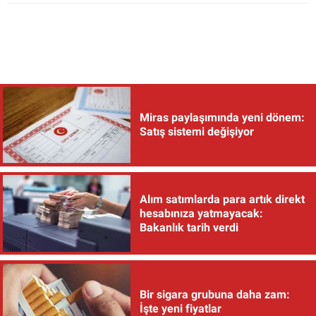
Miras paylaşımında yeni dönem:
Satış sistemi değişiyor
Alım satımlarda para artık direkt
hesabınıza yatmayacak:
Bakanlık tarih verdi
Bir sigara grubuna daha zam:
İşte yeni fiyatlar