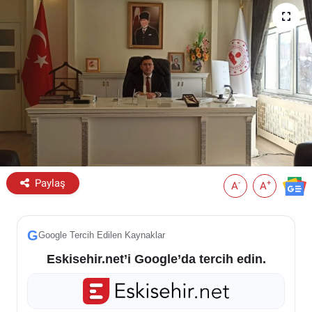
ESKİŞEHİR NÖBETÇİ ECZANELER
Eskişehir Haber İçerikleri
Eskişehir Hava Durumu
Eskişehir Tramvay Saatleri
Eskişehir Otobüs Saatleri
Paylaş
-
+
A
A
G
Google Tercih Edilen Kaynaklar
Eskisehir.net’i Google’da tercih edin.