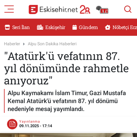
RESMİ İLANLAR
Eskişehir Nöbetçi Eczaneler
Seri İlan
Eskişehir
Gündem
Nöbetçi Ec
GÜNDEM
Eskişehir Hava Durumu
Haberler
Alpu Son Dakika Haberleri
"Atatürk'ü vefatının 87.
DÜNYA
Eskişehir Namaz Vakitleri
yıl dönümünde rahmetle
SAĞLIK
Eskişehir Trafik Yoğunluk Haritası
anıyoruz"
MAGAZİN
Süper Lig Puan Durumu ve Fikstür
Alpu Kaymakamı İslam Timur, Gazi Mustafa
Kemal Atatürk'ü vefatının 87. yıl dönümü
KADIN
Tüm Manşetler
nedeniyle mesaj yayımlandı.
TEKNOLOJİ
Son Dakika Haberleri
Yayınlanma
09.11.2025 - 17:14
YEMEK
Haber Arşivi