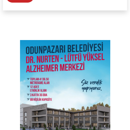
SON İŞ İLANLARI
Tüm ilanları incele →