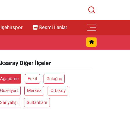
işehirspor
Resmi İlanlar
ksaray Diğer İlçeler
Ağaçören
Eskil
Gülağaç
Güzelyurt
Merkez
Ortaköy
Sariyahşi
Sultanhani