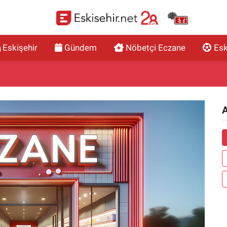
Eskişehir
Gündem
Nöbetçi Eczane
Esk
A