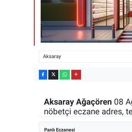
ESKİŞEHİR NÖBETÇİ ECZANELER
Eskişehir Haber İçerikleri
Eskişehir Hava Durumu
Eskişehir Tramvay Saatleri
Eskişehir Otobüs Saatleri
Aksaray
Ağaçören
08 A
nöbetçi eczane adres, t
Panlı Eczanesi