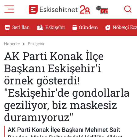
RESMİ İLANLAR
Eskişehir Nöbetçi Eczaneler
Seri İlan
Eskişehir
Gündem
Nöbetçi Ec
GÜNDEM
Eskişehir Hava Durumu
Haberler
Eskişehir
AK Parti Konak İlçe
DÜNYA
Eskişehir Namaz Vakitleri
Başkanı Eskişehir'i
SAĞLIK
Eskişehir Trafik Yoğunluk Haritası
örnek gösterdi!
MAGAZİN
Süper Lig Puan Durumu ve Fikstür
"Eskişehir'de gondollarla
geziliyor, biz maskesiz
KADIN
Tüm Manşetler
duramıyoruz"
TEKNOLOJİ
Son Dakika Haberleri
AK Parti Konak İlçe Başkanı Mehmet Sait
YEMEK
Haber Arşivi