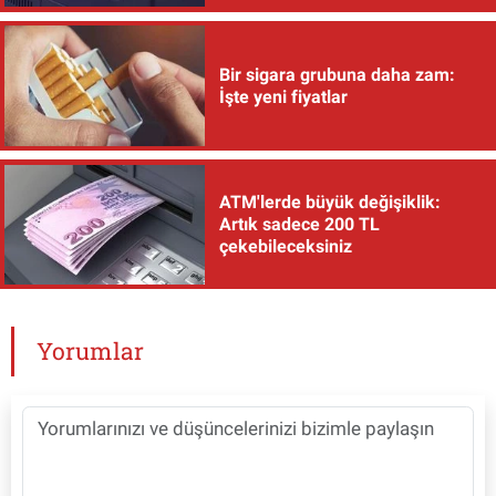
Bir sigara grubuna daha zam:
İşte yeni fiyatlar
ATM'lerde büyük değişiklik:
Artık sadece 200 TL
çekebileceksiniz
Yorumlar