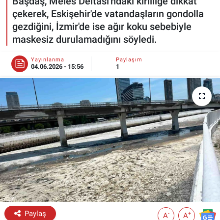
Başdaş, Meles Deltası'ndaki kirliliğe dikkat
çekerek, Eskişehir'de vatandaşların gondolla
ESKİŞEHİR NÖBETÇİ ECZANELER
gezdiğini, İzmir'de ise ağır koku sebebiyle
maskesiz durulamadığını söyledi.
Eskişehir Haber İçerikleri
Yayınlanma
Paylaşım
Eskişehir Hava Durumu
04.06.2026 - 15:56
1
Eskişehir Tramvay Saatleri
Eskişehir Otobüs Saatleri
Paylaş
-
+
A
A