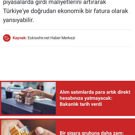
piyasalarda girdi maliyetlerini artırarak
Türkiye'ye doğrudan ekonomik bir fatura olarak
yansıyabilir.
Kaynak:
Eskisehir.net Haber Merkezi
Alım satımlarda para artık direkt
hesabınıza yatmayacak:
Bakanlık tarih verdi
Bir sigara grubuna daha zam: