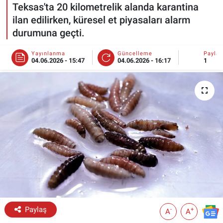
Teksas'ta 20 kilometrelik alanda karantina
ESKİŞEHİR NÖBETÇİ ECZANELER
ilan edilirken, küresel et piyasaları alarm
durumuna geçti.
Eskişehir Haber İçerikleri
Yayınlanma
Güncelleme
Payla
04.06.2026 - 15:47
04.06.2026 - 16:17
1
Eskişehir Hava Durumu
Eskişehir Tramvay Saatleri
Eskişehir Otobüs Saatleri
Paylaş
-
+
A
A