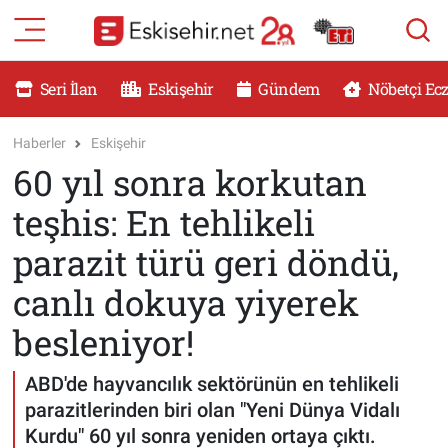
RESMİ İLANLAR
Eskişehir Nöbetçi Eczaneler
Seri İlan
Eskişehir
Gündem
Nöbetçi Ec
GÜNDEM
Eskişehir Hava Durumu
Haberler
Eskişehir
60 yıl sonra korkutan
DÜNYA
Eskişehir Namaz Vakitleri
teşhis: En tehlikeli
SAĞLIK
Eskişehir Trafik Yoğunluk Haritası
parazit türü geri döndü,
MAGAZİN
Süper Lig Puan Durumu ve Fikstür
canlı dokuya yiyerek
besleniyor!
KADIN
Tüm Manşetler
ABD'de hayvancılık sektörünün en tehlikeli
TEKNOLOJİ
Son Dakika Haberleri
parazitlerinden biri olan "Yeni Dünya Vidalı
YEMEK
Haber Arşivi
Kurdu" 60 yıl sonra yeniden ortaya çıktı.