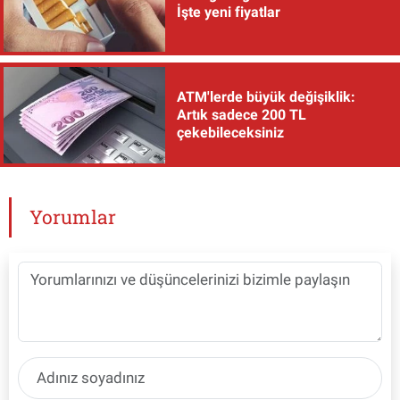
İşte yeni fiyatlar
ATM'lerde büyük değişiklik:
Artık sadece 200 TL
çekebileceksiniz
Yorumlar