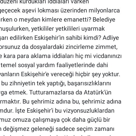
düzeni kurdukları iddiaları varken
geçecek aşevi lokması üzerinden milyonlarca
çılırken o meydan kimlere emanetti? Belediye
uşulurken, yetkililer yetkilileri uyarmak
arı edilirken Eskişehir'in sahibi kimdi? Adliye
orsunuz da dosyalardaki zincirleme zimmet,
 kara para aklama iddiaları hiç mi vicdanınızı
 temel sosyal yardım faaliyetlerinde dahi
anların Eskişehir'e vereceği hiçbir şey yoktur.
 zihniyetin tek yaptığı, başarısızlıklarını
vga etmek. Tutturamazlarsa da Atatürk'ün
urmaktır. Bu şehrimiz adına bu, şehrimiz adına
dur. İşte Eskişehir'i bu vizyonsuzluklardan
omuz omuza çalışmaya çok daha güçlü bir
in değişmez geleneği sadece seçim zamanı