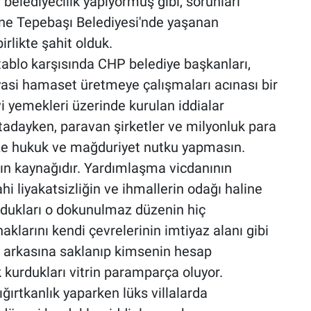
 belediyecilik yapıyormuş gibi, sorunları
ine Tepebaşı Belediyesi'nde yaşanan
rlikte şahit olduk.
tablo karşısında CHP belediye başkanları,
siyasi hamaset üretmeye çalışmaları acınası bir
i yemekleri üzerinde kurulan iddialar
tadayken, paravan şirketler ve milyonluk para
bize hukuk ve mağduriyet nutku yapmasın.
ının kaynağıdır. Yardımlaşma vicdanının
i liyakatsizliğin ve ihmallerin odağı haline
turdukları o dokunulmaz düzenin hiç
klarını kendi çevrelerinin imtiyaz alanı gibi
ın arkasına saklanıp kimsenin hesap
kurdukları vitrin paramparça oluyor.
ğırtkanlık yaparken lüks villalarda