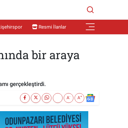
işehirspor
Resmi İlanlar
ında bir araya
mı gerçekleştirdi.
-
+
A
A