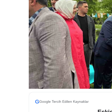
ESKİŞEHİR NÖBETÇİ ECZANELER
Eskişehir Haber İçerikleri
Eskişehir Hava Durumu
Eskişehir Tramvay Saatleri
Eskişehir Otobüs Saatleri
G
Google Tercih Edilen Kaynaklar
Eskis