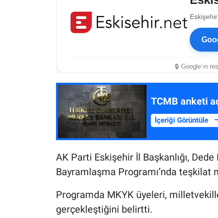
Eskişehir
Goog
🔒 Google’ın re
TCMB anketi açı
İçeriği Görüntüle
AK Parti Eskişehir İl Başkanlığı, Ded
Bayramlaşma Programı’nda teşkilat me
Programda MKYK üyeleri, milletvekille
gerçekleştiğini belirtti.