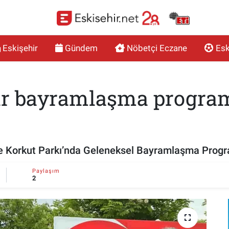
Eskişehir
Gündem
Nöbetçi Eczane
Esk
ir bayramlaşma program
ede Korkut Parkı’nda Geleneksel Bayramlaşma Progra
Paylaşım
2