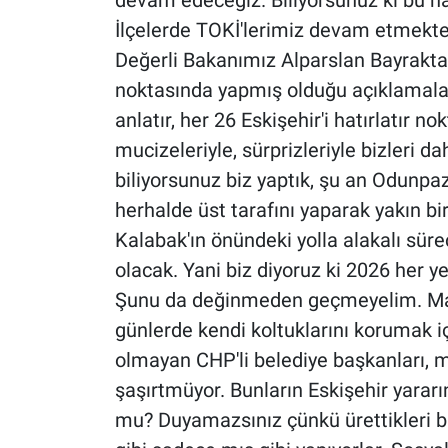
devam edeceğiz. Biliyorsunuz ki bu ha
İlçelerde TOKİ'lerimiz devam etmekte
Değerli Bakanımız Alparslan Bayraktar'
noktasında yapmış olduğu açıklamalar 
anlatır, her 26 Eskişehir'i hatırlatır 
mucizeleriyle, sürprizleriyle bizleri d
biliyorsunuz biz yaptık, şu an Odunpaz
herhalde üst tarafını yaparak yakın b
Kalabak'ın önündeki yolla alakalı sü
olacak. Yani biz diyoruz ki 2026 her yer
Şunu da değinmeden geçmeyelim. Ma
günlerde kendi koltuklarını korumak iç
olmayan CHP'li belediye başkanları, mil
şaşırtmüyor. Bunların Eskişehir yararı
mu? Duyamazsınız çünkü ürettikleri bi