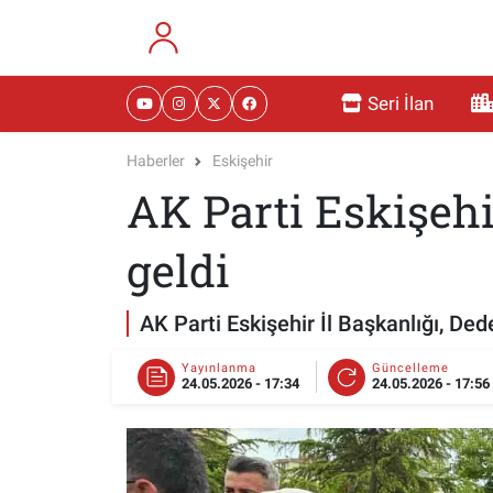
RESMİ İLANLAR
Eskişehir Nöbetçi Eczaneler
Seri İlan
GÜNDEM
Eskişehir Hava Durumu
Haberler
Eskişehir
AK Parti Eskişeh
DÜNYA
Eskişehir Namaz Vakitleri
SAĞLIK
Eskişehir Trafik Yoğunluk Haritası
geldi
MAGAZİN
Süper Lig Puan Durumu ve Fikstür
AK Parti Eskişehir İl Başkanlığı, D
KADIN
Tüm Manşetler
Yayınlanma
Güncelleme
24.05.2026 - 17:34
24.05.2026 - 17:56
TEKNOLOJİ
Son Dakika Haberleri
YEMEK
Haber Arşivi