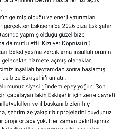
fta Sivrihisar Devlet Hastanemizi açtık.
.
ın gelmiş olduğu ve enerji yatırımları
gerçekten Eskişehir'de 2026 bize Eskişehir'i
noktasında yapmış olduğu güzel bize
aha da mutlu etti. Kızılyer Köprüsü'nü
arı Belediyesi'ne verdik ama inşallah oranın
ir gelecekte hizmete açmış olacaklar.
recimiz inşallah bayramdan sonra başlamış
de bize Eskişehir'i anlatır.
lumunuz siyasi gündem epey yoğun. Son
in çabalayan lakin Eskişehir için zerre gayreti
letvekilleri ve il başkanı bizleri hiç
na, şehrimize yakışır bir projelerini duydunuz
r proje ortada yok. Her zaman belirttiğimiz