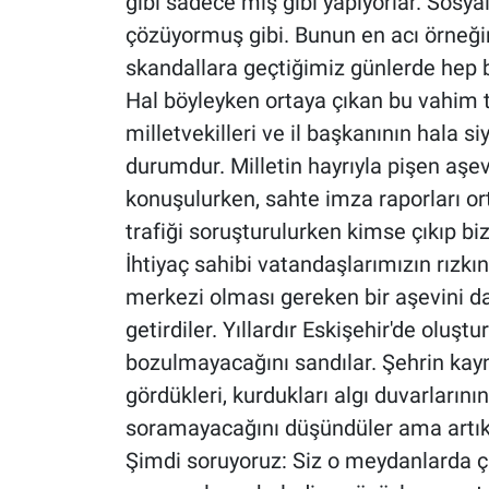
gibi sadece mış gibi yapıyorlar. Sosyal
çözüyormuş gibi. Bunun en acı örneğ
skandallara geçtiğimiz günlerde hep bi
Hal böyleyken ortaya çıkan bu vahim 
milletvekilleri ve il başkanının hala 
durumdur. Milletin hayrıyla pişen aşev
konuşulurken, sahte imza raporları or
trafiği soruşturulurken kimse çıkıp 
İhtiyaç sahibi vatandaşlarımızın rızk
merkezi olması gereken bir aşevini dah
getirdiler. Yıllardır Eskişehir'de oluş
bozulmayacağını sandılar. Şehrin kayna
gördükleri, kurdukları algı duvarların
soramayacağını düşündüler ama artık 
Şimdi soruyoruz: Siz o meydanlarda çı