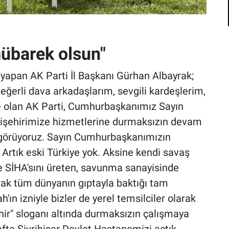
übarek olsun"
pan AK Parti İl Başkanı Gürhan Albayrak;
ğerli dava arkadaşlarım, sevgili kardeşlerim,
e olan AK Parti, Cumhurbaşkanımız Sayın
kişehirimize hizmetlerine durmaksızın devam
ve görüyoruz. Sayın Cumhurbaşkanımızın
. Artık eski Türkiye yok. Aksine kendi savaş
ve SİHA'sını üreten, savunma sanayisinde
yarak tüm dünyanın gıptayla baktığı tam
ah'ın izniyle bizler de yerel temsilciler olarak
ehir" sloganı altında durmaksızın çalışmaya