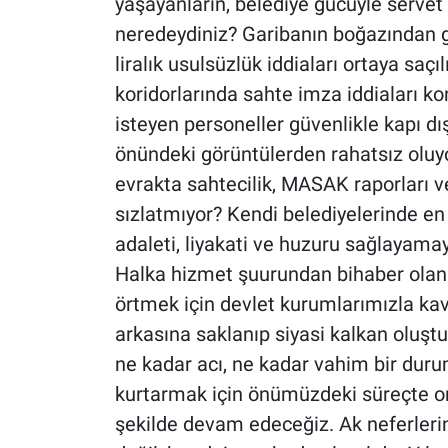
yaşayanların, belediye gücüyle servet 
neredeydiniz? Garibanın boğazından 
liralık usulsüzlük iddiaları ortaya sa
koridorlarında sahte imza iddiaları kon
isteyen personeller güvenlikle kapı dış
önündeki görüntülerden rahatsız oluy
evrakta sahtecilik, MASAK raporları ve
sızlatmıyor? Kendi belediyelerinde en
adaleti, liyakati ve huzuru sağlayamay
Halka hizmet şuurundan bihaber olan bu
örtmek için devlet kurumlarımızla ka
arkasına saklanıp siyasi kalkan oluşt
ne kadar acı, ne kadar vahim bir durum
kurtarmak için önümüzdeki süreçte 
şekilde devam edeceğiz. Ak neferler