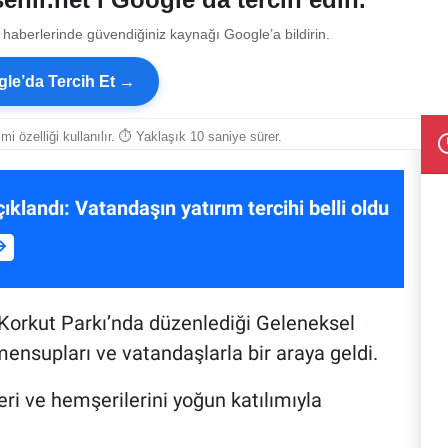
 haberlerinde güvendiğiniz kaynağı Google’a bildirin.
le’da Tercih Et →
smi özelliği kullanılır. ⏱ Yaklaşık 10 saniye sürer.
klandı: Vatandaşın yatırım tercihi belli oldu
e Korkut Parkı’nda düzenlediği Geleneksel
nsupları ve vatandaşlarla bir araya geldi.
ri ve hemşerilerini yoğun katılımıyla