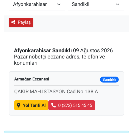
ESKİŞEHİR NÖBETÇİ ECZANELER
Paylaş
Eskişehir Haber İçerikleri
Eskişehir Hava Durumu
Afyonkarahisar
Sandıklı
09 Ağustos 2026
Eskişehir Tramvay Saatleri
Pazar nöbetçi eczane adres, telefon ve
konumları
Eskişehir Otobüs Saatleri
Armağan Eczanesi
Sandıklı
ÇAKIR MAH.İSTASYON Cad.No:138 A
Yol Tarifi Al
0 (272) 515 45 45