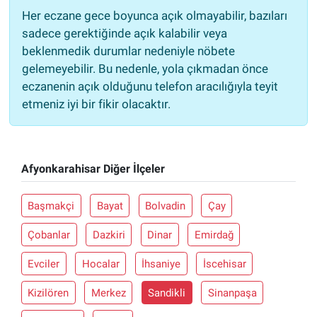
Her eczane gece boyunca açık olmayabilir, bazıları
sadece gerektiğinde açık kalabilir veya
beklenmedik durumlar nedeniyle nöbete
gelemeyebilir. Bu nedenle, yola çıkmadan önce
eczanenin açık olduğunu telefon aracılığıyla teyit
etmeniz iyi bir fikir olacaktır.
Afyonkarahisar Diğer İlçeler
Başmakçi
Bayat
Bolvadin
Çay
Çobanlar
Dazkiri
Dinar
Emirdağ
Evciler
Hocalar
İhsaniye
İscehisar
Kizilören
Merkez
Sandikli
Sinanpaşa