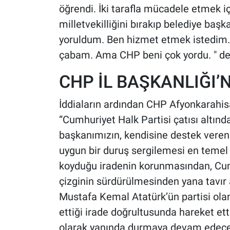
öğrendi. İki tarafla mücadele etmek 
milletvekilliğini bırakıp belediye b
yoruldum. Ben hizmet etmek istedim
çabam. Ama CHP beni çok yordu. " de
CHP İL BAŞKANLIĞI
İddiaların ardından CHP Afyonkarahisa
“Cumhuriyet Halk Partisi çatısı altında
başkanımızın, kendisine destek veren
uygun bir duruş sergilemesi en temel
koyduğu iradenin korunmasından, Cumhu
çizginin sürdürülmesinden yana tavı
Mustafa Kemal Atatürk’ün partisi ola
ettiği irade doğrultusunda hareket et
olarak yanında durmaya devam edeceği