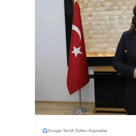
ESKİŞEHİR NÖBETÇİ ECZANELER
Eskişehir Haber İçerikleri
Eskişehir Hava Durumu
Eskişehir Tramvay Saatleri
Eskişehir Otobüs Saatleri
G
Google Tercih Edilen Kaynaklar