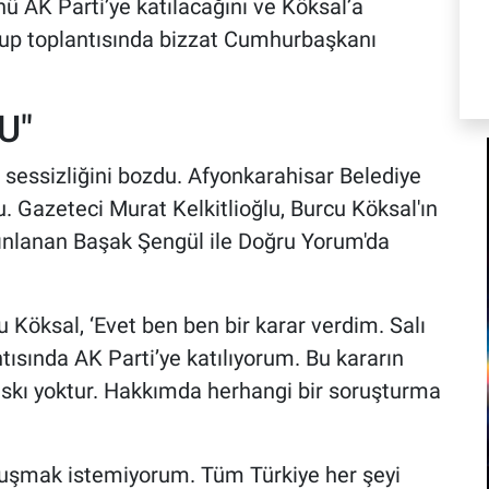
nü AK Parti’ye katılacağını ve Köksal’a
 grup toplantısında bizzat Cumhurbaşkanı
U"
sessizliğini bozdu. Afyonkarahisar Belediye
. Gazeteci Murat Kelkitlioğlu, Burcu Köksal'ın
yınlanan Başak Şengül ile Doğru Yorum'da
u Köksal, ‘Evet ben ben bir karar verdim. Salı
ntısında AK Parti’ye katılıyorum. Bu kararın
askı yoktur. Hakkımda herhangi bir soruşturma
nuşmak istemiyorum. Tüm Türkiye her şeyi