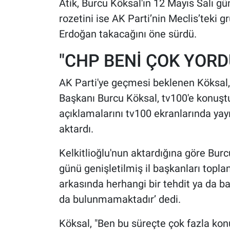
Atik, Burcu Köksal'ın 12 Mayıs Salı gü
rozetini ise AK Parti’nin Meclis’teki
Erdoğan takacağını öne sürdü.
"CHP BENİ ÇOK YORD
AK Parti'ye geçmesi beklenen Köksal, 
Başkanı Burcu Köksal, tv100'e konuştu
açıklamalarını tv100 ekranlarında ya
aktardı.
Kelkitlioğlu'nun aktardığına göre Burc
günü genişletilmiş il başkanları topla
arkasında herhangi bir tehdit ya da b
da bulunmamaktadır’ dedi.
Köksal, "Ben bu süreçte çok fazla ko