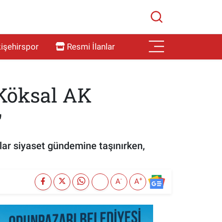
işehirspor
Resmi İlanlar
Köksal AK
"
lar siyaset gündemine taşınırken,
-
+
A
A