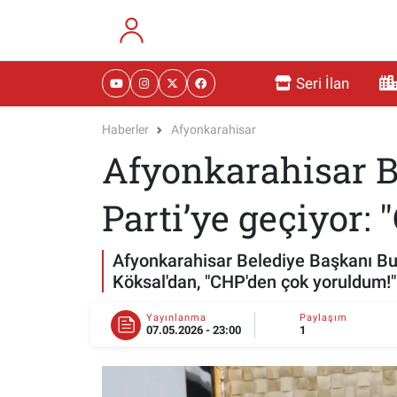
RESMİ İLANLAR
Eskişehir Nöbetçi Eczaneler
Seri İlan
GÜNDEM
Eskişehir Hava Durumu
Haberler
Afyonkarahisar
Afyonkarahisar B
DÜNYA
Eskişehir Namaz Vakitleri
SAĞLIK
Eskişehir Trafik Yoğunluk Haritası
Parti’ye geçiyor:
MAGAZİN
Süper Lig Puan Durumu ve Fikstür
Afyonkarahisar Belediye Başkanı Bur
Köksal'dan, "CHP'den çok yoruldum!"
KADIN
Tüm Manşetler
Yayınlanma
Paylaşım
07.05.2026 - 23:00
1
TEKNOLOJİ
Son Dakika Haberleri
YEMEK
Haber Arşivi