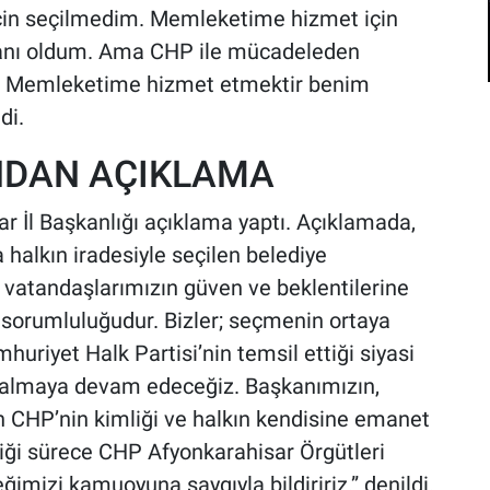
için seçilmedim. Memleketime hizmet için
aşkanı oldum. Ama CHP ile mücadeleden
. Memleketime hizmet etmektir benim
di.
’NDAN AÇIKLAMA
r İl Başkanlığı açıklama yaptı. Açıklamada,
 halkın iradesiyle seçilen belediye
 vatandaşlarımızın güven ve beklentilerine
 sorumluluğudur. Bizler; seçmenin ortaya
riyet Halk Partisi’nin temsil ettiği siyasi
r almaya devam edeceğiz. Başkanımızın,
n CHP’nin kimliği ve halkın kendisine emanet
tiği sürece CHP Afyonkarahisar Örgütleri
mizi kamuoyuna saygıyla bildiririz.” denildi.