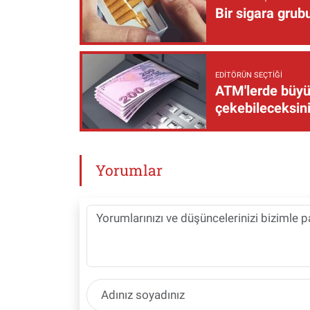
Bir sigara grub
EDITÖRÜN SEÇTIĞI
ATM'lerde büyük
çekebileceksin
Yorumlar