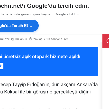
ehir.net’i Google’da tercih edin.
 haberlerinde güvendiğiniz kaynağı Google’a bildirin.
le’da Tercih Et →
smi özelliği kullanılır. ⏱ Yaklaşık 10 saniye sürer.
ni ücretsiz açık otopark hizmete açıldı
Recep Tayyip Erdoğan’ın, dün akşam Ankara’da
 Köksal ile bir görüşme gerçekleştirdiğini