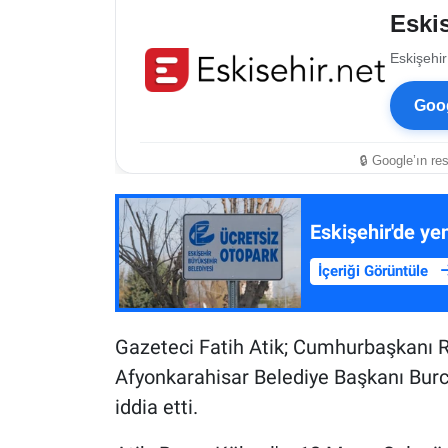
Eskis
Eskişehir
Goog
🔒 Google’ın re
Eskişehir'de ye
İçeriği Görüntüle
Gazeteci Fatih Atik; Cumhurbaşkanı 
Afyonkarahisar Belediye Başkanı Burcu
iddia etti.