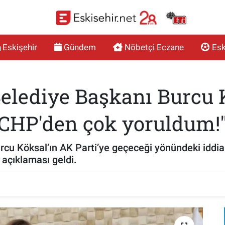
Eskişehir
Gündem
Nöbetçi Eczane
Esk
elediye Başkanı Burcu 
 "CHP'den çok yoruldum!
cu Köksal’ın AK Parti’ye geçeceği yönündeki iddia
 açıklaması geldi.