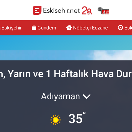
Eskişehir
Gündem
Nöbetçi Eczane
Esk
, Yarın ve 1 Haftalık Hava D
Adıyaman
°
35