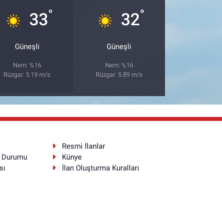
°
°
33
32
Güneşli
Güneşli
Nem: %16
Nem: %16
Rüzgar: 5.19 m/s
Rüzgar: 5.89 m/s
Resmi İlanlar
a Durumu
Künye
sı
İlan Oluşturma Kuralları