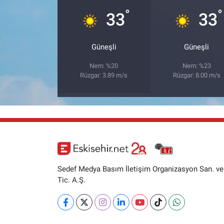
°
°
33
33
Güneşli
Güneşli
Nem: %20
Nem: %23
Rüzgar: 3.89 m/s
Rüzgar: 8.00 m/s
Sedef Medya Basım İletişim Organizasyon San. ve
Tic. A.Ş.