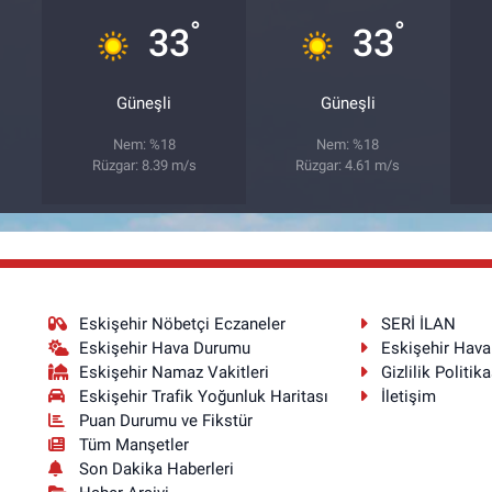
°
°
33
33
Güneşli
Güneşli
Nem: %18
Nem: %18
Rüzgar: 8.39 m/s
Rüzgar: 4.61 m/s
Eskişehir Nöbetçi Eczaneler
SERİ İLAN
Eskişehir Hava Durumu
Eskişehir Hav
Eskişehir Namaz Vakitleri
Gizlilik Politika
Eskişehir Trafik Yoğunluk Haritası
İletişim
Puan Durumu ve Fikstür
Tüm Manşetler
Son Dakika Haberleri