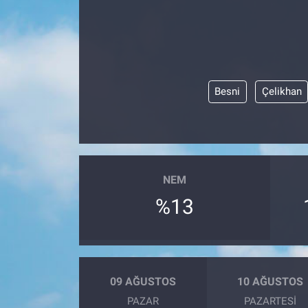
ESKİŞEHİR NÖBETÇİ ECZANELER
Eskişehir Haber İçerikleri
Besni
Çelikhan
Eskişehir Hava Durumu
Eskişehir Tramvay Saatleri
Eskişehir Otobüs Saatleri
NEM
%13
09 AĞUSTOS
10 AĞUSTOS
PAZAR
PAZARTESI