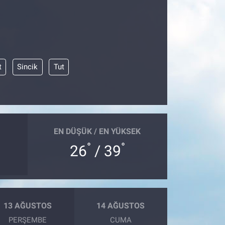
t
Sincik
Tut
EN DÜŞÜK / EN YÜKSEK
°
°
26
/ 39
13 AĞUSTOS
14 AĞUSTOS
PERŞEMBE
CUMA