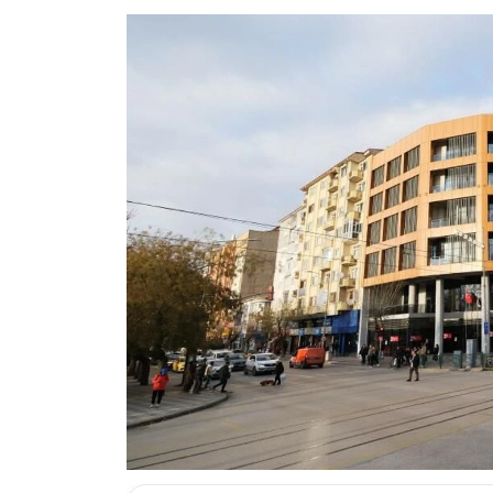
ESKİŞEHİR NÖBETÇİ ECZANELER
Eskişehir Haber İçerikleri
Eskişehir Hava Durumu
Eskişehir Tramvay Saatleri
Eskişehir Otobüs Saatleri