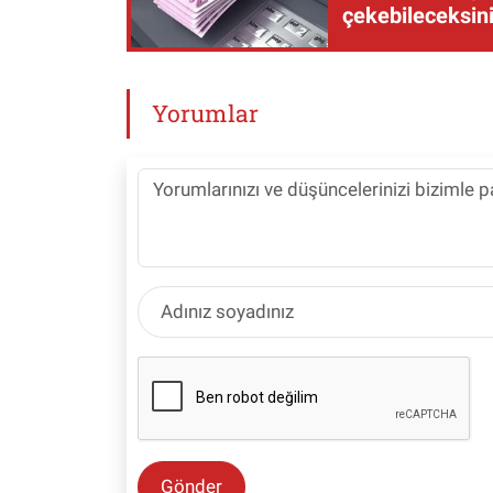
çekebileceksin
Yorumlar
Gönder