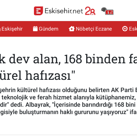
Eskişehir
Gündem
Nöbetçi Eczane
Esk
 dev alan, 168 binden fa
ürel hafızası"
şehrin kültürel hafızası olduğunu belirten AK Parti
 teknolojik ve ferah hizmet alanıyla kütüphanemiz,
r" dedi. Albayrak, "İçerisinde barındırdığı 168 bini 
vgisiyle buluşturmanın haklı gururunu yaşıyoruz" ifad