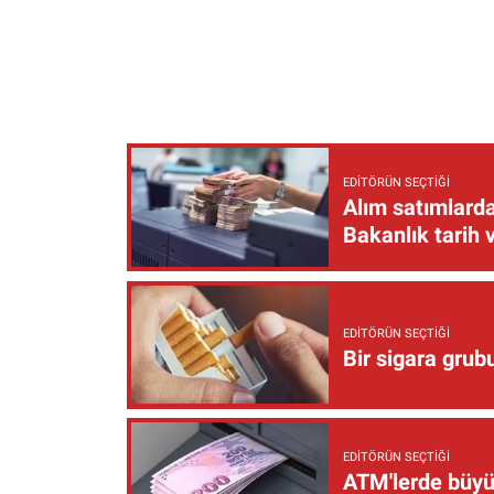
EDITÖRÜN SEÇTIĞI
Alım satımlarda
Bakanlık tarih 
EDITÖRÜN SEÇTIĞI
Bir sigara grub
EDITÖRÜN SEÇTIĞI
ATM'lerde büyük