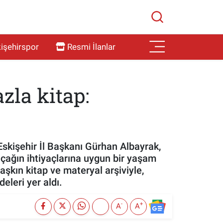
işehirspor
Resmi İlanlar
zla kitap:
 Eskişehir İl Başkanı Gürhan Albayrak,
 çağın ihtiyaçlarına uygun bir yaşam
aşkın kitap ve materyal arşiviyle,
eleri yer aldı.
-
+
A
A