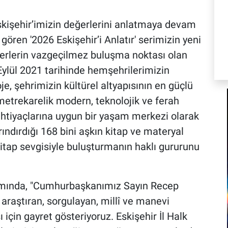
skişehir’imizin değerlerini anlatmaya devam
 gören '2026 Eskişehir’i Anlatır' serimizin yeni
verlerin vazgeçilmez buluşma noktası olan
Eylül 2021 tarihinde hemşehrilerimizin
, şehrimizin kültürel altyapısının en güçlü
n metrekarelik modern, teknolojik ve ferah
ihtiyaçlarına uygun bir yaşam merkezi olarak
rındırdığı 168 bini aşkın kitap ve materyal
e kitap sevgisiyle buluşturmanın haklı gururunu
amında, "Cumhurbaşkanımız Sayın Recep
 araştıran, sorgulayan, millî ve manevi
 için gayret gösteriyoruz. Eskişehir İl Halk