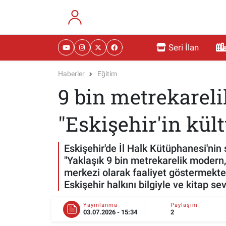
RESMİ İLANLAR
Eskişehir Nöbetçi Eczaneler
Seri İlan
GÜNDEM
Eskişehir Hava Durumu
Haberler
Eğitim
9 bin metrekarelik
DÜNYA
Eskişehir Namaz Vakitleri
SAĞLIK
Eskişehir Trafik Yoğunluk Haritası
"Eskişehir'in kült
MAGAZİN
Süper Lig Puan Durumu ve Fikstür
Eskişehir'de İl Halk Kütüphanesi'nin 
"Yaklaşık 9 bin metrekarelik modern,
KADIN
Tüm Manşetler
merkezi olarak faaliyet göstermektedi
Eskişehir halkını bilgiyle ve kitap se
TEKNOLOJİ
Son Dakika Haberleri
Yayınlanma
Paylaşım
03.07.2026 - 15:34
2
YEMEK
Haber Arşivi