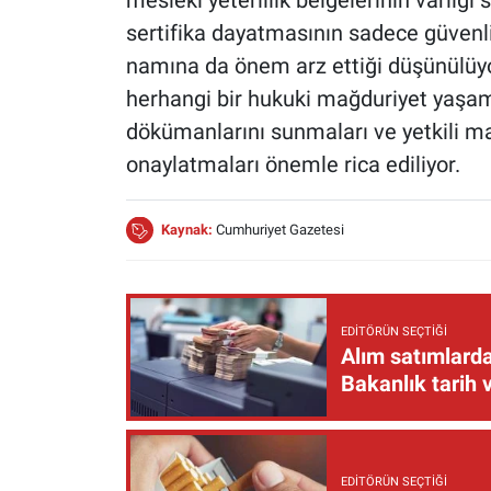
mesleki yeterlilik belgelerinin varlığ
sertifika dayatmasının sadece güvenlik
namına da önem arz ettiği düşünülüyo
herhangi bir hukuki mağduriyet yaşamam
dökümanlarını sunmaları ve yetkili 
onaylatmaları önemle rica ediliyor.
Kaynak:
Cumhuriyet Gazetesi
EDITÖRÜN SEÇTIĞI
Alım satımlarda
Bakanlık tarih 
EDITÖRÜN SEÇTIĞI