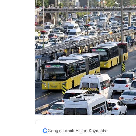
ESKİŞEHİR NÖBETÇİ ECZANELER
Eskişehir Haber İçerikleri
Eskişehir Hava Durumu
Eskişehir Tramvay Saatleri
Eskişehir Otobüs Saatleri
G
Google Tercih Edilen Kaynaklar