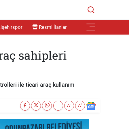
işehirspor
Resmi İlanlar
raç sahipleri
rolleri ile ticari araç kullanım
-
+
A
A