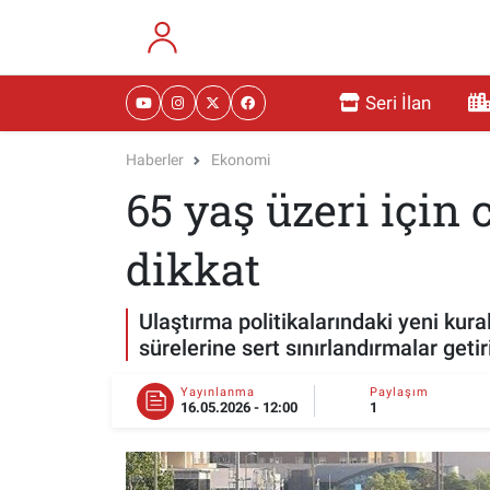
RESMİ İLANLAR
Eskişehir Nöbetçi Eczaneler
Seri İlan
GÜNDEM
Eskişehir Hava Durumu
Haberler
Ekonomi
65 yaş üzeri için 
DÜNYA
Eskişehir Namaz Vakitleri
SAĞLIK
Eskişehir Trafik Yoğunluk Haritası
dikkat
MAGAZİN
Süper Lig Puan Durumu ve Fikstür
Ulaştırma politikalarındaki yeni kural
sürelerine sert sınırlandırmalar getiri
KADIN
Tüm Manşetler
Yayınlanma
Paylaşım
16.05.2026 - 12:00
1
TEKNOLOJİ
Son Dakika Haberleri
YEMEK
Haber Arşivi