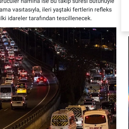
sürücüler namına ise bu takip süresi bütünüyle
ama vasıtasıyla, ileri yaştaki fertlerin refleks
lki idareler tarafından tescillenecek.