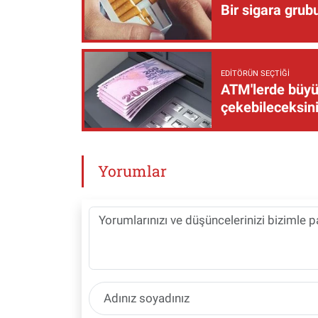
Bir sigara grub
EDITÖRÜN SEÇTIĞI
ATM'lerde büyük
çekebileceksin
Yorumlar