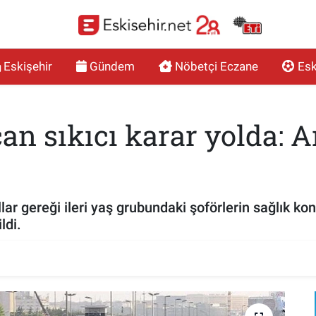
Eskişehir
Gündem
Nöbetçi Eczane
Esk
can sıkıcı karar yolda: A
lar gereği ileri yaş grubundaki şoförlerin sağlık kont
ldi.