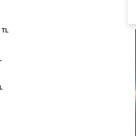
n TL
L
L