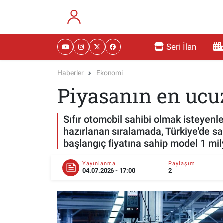
RESMİ İLANLAR
Eskişehir Nöbetçi Eczaneler
Seri İlan
GÜNDEM
Eskişehir Hava Durumu
Haberler
Ekonomi
Piyasanın en ucuzla
DÜNYA
Eskişehir Namaz Vakitleri
SAĞLIK
Eskişehir Trafik Yoğunluk Haritası
Sıfır otomobil sahibi olmak isteyenle
hazırlanan sıralamada, Türkiye'de sat
MAGAZİN
Süper Lig Puan Durumu ve Fikstür
başlangıç fiyatına sahip model 1 mil
KADIN
Tüm Manşetler
Yayınlanma
Paylaşım
04.07.2026 - 17:00
2
TEKNOLOJİ
Son Dakika Haberleri
YEMEK
Haber Arşivi