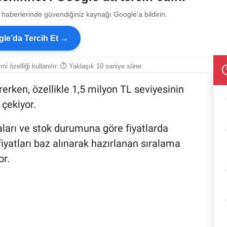
 haberlerinde güvendiğiniz kaynağı Google’a bildirin.
le’da Tercih Et →
smi özelliği kullanılır. ⏱ Yaklaşık 10 saniye sürer.
rerken, özellikle 1,5 milyon TL seviyesinin
 çekiyor.
ları ve stok durumuna göre fiyatlarda
fiyatları baz alınarak hazırlanan sıralama
or.