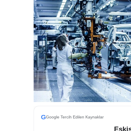
ESKİŞEHİR NÖBETÇİ ECZANELER
Eskişehir Haber İçerikleri
Eskişehir Hava Durumu
Eskişehir Tramvay Saatleri
Eskişehir Otobüs Saatleri
G
Google Tercih Edilen Kaynaklar
Eskis