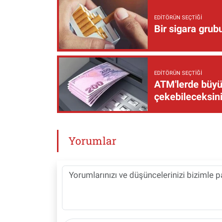
EDITÖRÜN SEÇTIĞI
Bir sigara grub
EDITÖRÜN SEÇTIĞI
ATM'lerde büyük
çekebileceksin
Yorumlar