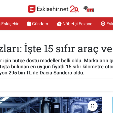
Eskişehir
Gündem
Nöbetçi Eczane
Esk
rı: İşte 15 sıfır araç ve 
r için bütçe dostu modeller belli oldu. Markaların gü
ışta bulunan en uygun fiyatlı 15 sıfır kilometre ot
yon 295 bin TL ile Dacia Sandero oldu.