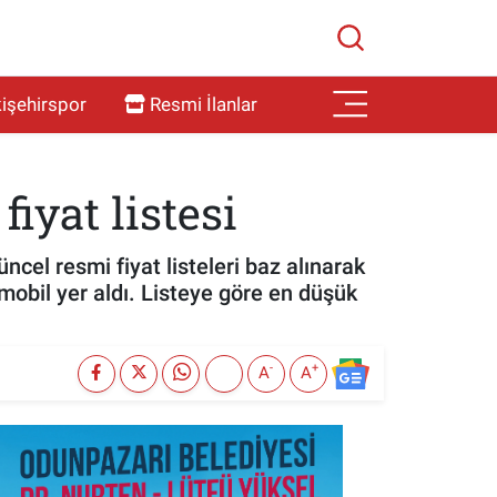
işehirspor
Resmi İlanlar
fiyat listesi
ncel resmi fiyat listeleri baz alınarak
omobil yer aldı. Listeye göre en düşük
-
+
A
A