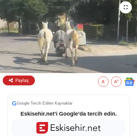
ESKİŞEHİR NÖBETÇİ ECZANELER
Eskişehir Haber İçerikleri
Eskişehir Hava Durumu
Eskişehir Tramvay Saatleri
Eskişehir Otobüs Saatleri
Paylaş
-
+
A
A
G
Google Tercih Edilen Kaynaklar
Eskisehir.net’i Google’da tercih edin.