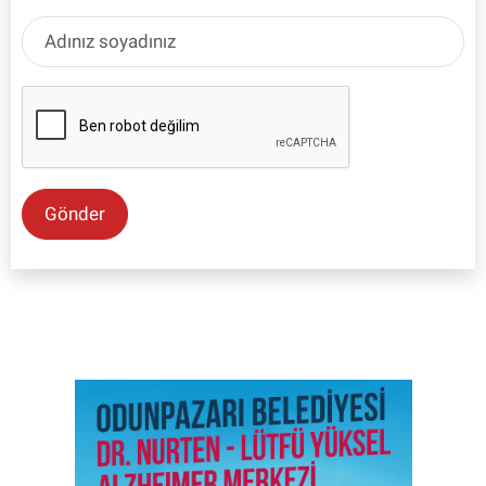
Gönder
SON İŞ İLANLARI
Tüm ilanları incele →