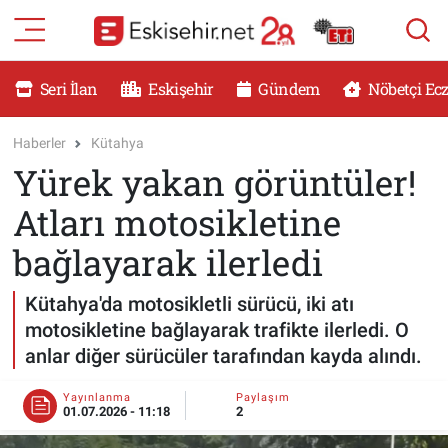
RESMİ İLANLAR
Eskişehir Nöbetçi Eczaneler
Seri İlan
Eskişehir
Gündem
Nöbetçi Ec
GÜNDEM
Eskişehir Hava Durumu
Haberler
Kütahya
Yürek yakan görüntüler!
DÜNYA
Eskişehir Namaz Vakitleri
Atları motosikletine
SAĞLIK
Eskişehir Trafik Yoğunluk Haritası
bağlayarak ilerledi
MAGAZİN
Süper Lig Puan Durumu ve Fikstür
Kütahya'da motosikletli sürücü, iki atı
motosikletine bağlayarak trafikte ilerledi. O
KADIN
Tüm Manşetler
anlar diğer sürücüler tarafından kayda alındı.
TEKNOLOJİ
Son Dakika Haberleri
Yayınlanma
Paylaşım
01.07.2026 - 11:18
2
YEMEK
Haber Arşivi