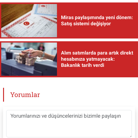
Miras paylaşımında yeni dönem:
Satış sistemi değişiyor
Alım satımlarda para artık direkt
hesabınıza yatmayacak:
Bakanlık tarih verdi
Yorumlar