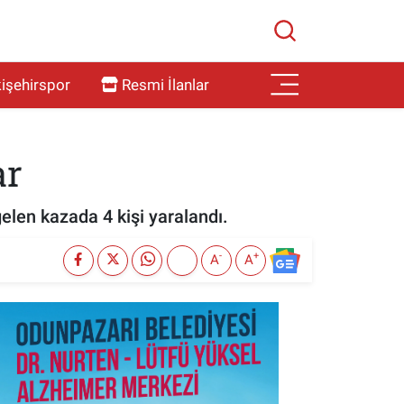
işehirspor
Resmi İlanlar
ar
len kazada 4 kişi yaralandı.
-
+
A
A