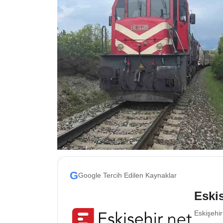
ESKİŞEHİR NÖBETÇİ ECZANELER
Eskişehir Haber İçerikleri
Eskişehir Hava Durumu
Eskişehir Tramvay Saatleri
Eskişehir Otobüs Saatleri
G
Google Tercih Edilen Kaynaklar
Eskis
Eskişehir