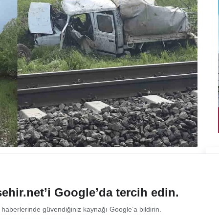
ehir.net’i Google’da tercih edin.
 haberlerinde güvendiğiniz kaynağı Google’a bildirin.