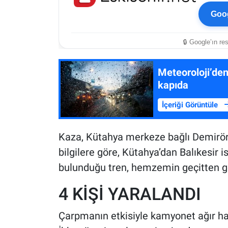
Goog
🔒 Google’ın re
Meteoroloji’den
kapıda
İçeriği Görüntüle
Kaza, Kütahya merkeze bağlı Demiröre
bilgilere göre, Kütahya’dan Balıkesir
bulunduğu tren, hemzemin geçitten g
4 KİŞİ YARALANDI
Çarpmanın etkisiyle kamyonet ağır has