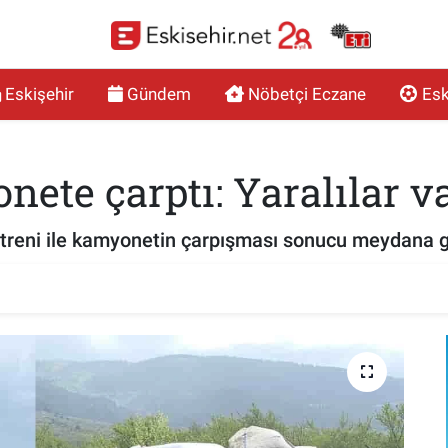
Eskişehir
Gündem
Nöbetçi Eczane
Esk
nete çarptı: Yaralılar v
treni ile kamyonetin çarpışması sonucu meydana ge