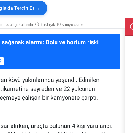
le’da Tercih Et →
smi özelliği kullanılır. ⏱ Yaklaşık 10 saniye sürer.
 sağanak alarmı: Dolu ve hortum riski
n köyü yakınlarında yaşandı. Edinilen
 istikametine seyreden ve 22 yolcunun
eçmeye çalışan bir kamyonete çarptı.
ar alırken, araçta bulunan 4 kişi yaralandı.