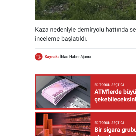
Kaza nedeniyle demiryolu hattında sefer
inceleme başlatıldı.
Kaynak:
İhlas Haber Ajansı
EDITÖRÜN SEÇTIĞI
ATM'lerde büyük
çekebileceksin
EDITÖRÜN SEÇTIĞI
Bir sigara grub