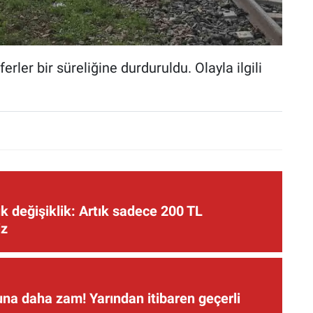
ler bir süreliğine durduruldu. Olayla ilgili
 değişiklik: Artık sadece 200 TL
iz
una daha zam! Yarından itibaren geçerli