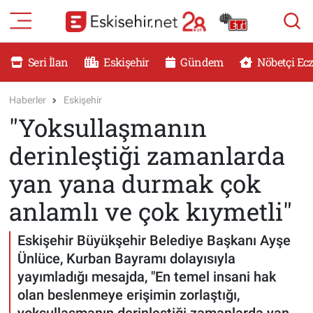
RESMİ İLANLAR
Eskişehir Nöbetçi Eczaneler
Seri İlan
Eskişehir
Gündem
Nöbetçi Ec
GÜNDEM
Eskişehir Hava Durumu
Haberler
Eskişehir
"Yoksullaşmanın
DÜNYA
Eskişehir Namaz Vakitleri
derinleştiği zamanlarda
SAĞLIK
Eskişehir Trafik Yoğunluk Haritası
yan yana durmak çok
MAGAZİN
Süper Lig Puan Durumu ve Fikstür
anlamlı ve çok kıymetli"
KADIN
Tüm Manşetler
Eskişehir Büyükşehir Belediye Başkanı Ayşe
Ünlüce, Kurban Bayramı dolayısıyla
TEKNOLOJİ
Son Dakika Haberleri
yayımladığı mesajda, "En temel insani hak
olan beslenmeye erişimin zorlaştığı,
YEMEK
Haber Arşivi
yoksullaşmanın derinleştiği zamanlarda yan