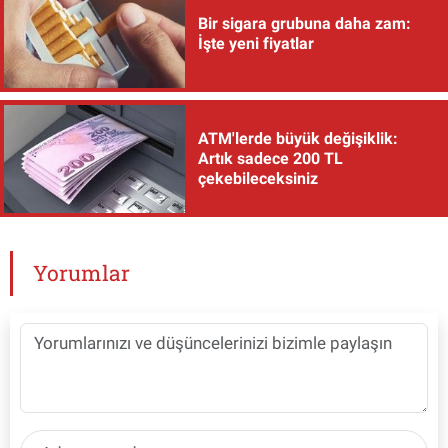
Bir sigara grubuna daha zam:
İşte yeni fiyatlar
ATM'lerde büyük değişiklik:
Artık sadece 200 TL
çekebileceksiniz
Yorumlar