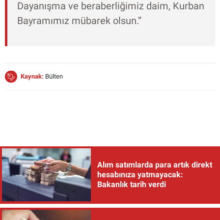
Dayanışma ve beraberliğimiz daim, Kurban
Bayramımız mübarek olsun.”
Kaynak:
Bülten
Alım satımlarda para artık direkt
hesabınıza yatmayacak:
Bakanlık tarih verdi