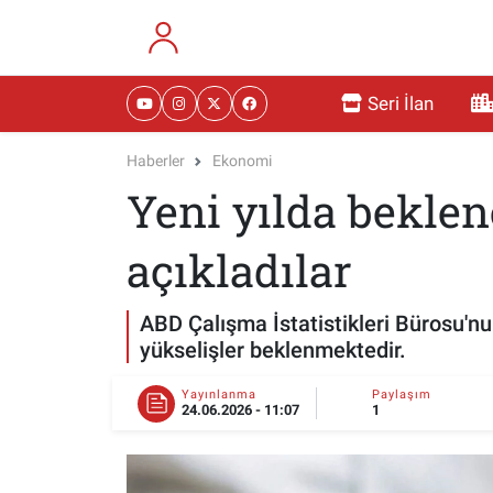
RESMİ İLANLAR
Eskişehir Nöbetçi Eczaneler
Seri İlan
GÜNDEM
Eskişehir Hava Durumu
Haberler
Ekonomi
Yeni yılda beklen
DÜNYA
Eskişehir Namaz Vakitleri
SAĞLIK
Eskişehir Trafik Yoğunluk Haritası
açıkladılar
MAGAZİN
Süper Lig Puan Durumu ve Fikstür
ABD Çalışma İstatistikleri Bürosu'nu
yükselişler beklenmektedir.
KADIN
Tüm Manşetler
Yayınlanma
Paylaşım
24.06.2026 - 11:07
1
TEKNOLOJİ
Son Dakika Haberleri
YEMEK
Haber Arşivi