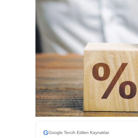
ESKİŞEHİR NÖBETÇİ ECZANELER
Eskişehir Haber İçerikleri
Eskişehir Hava Durumu
Eskişehir Tramvay Saatleri
Eskişehir Otobüs Saatleri
G
Google Tercih Edilen Kaynaklar