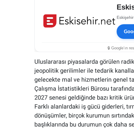
Eskis
Eskişehir
Goog
🔒 Google’ın re
Uluslararası piyasalarda görülen radik
jeopolitik gerilimler ile tedarik kana
gelecekte mal ve hizmetlerin genel tar
Çalışma İstatistikleri Bürosu tarafınd
2027 senesi geldiğinde bazı kritik ürün
Farklı alanlardaki iş gücü giderleri, t
dönüşümler, birçok kurumun sırtındaki 
başlıklarında bu durumun çok daha ser