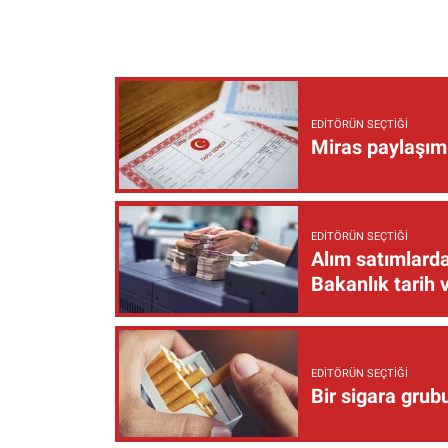
EDITÖRÜN SEÇTIĞI
Miras paylaşımı
EDITÖRÜN SEÇTIĞI
Alım satımlarda
Bakanlık tarih 
EDITÖRÜN SEÇTIĞI
Bir sigara grub