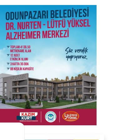
SON İŞ İLANLARI
Tüm ilanları incele →