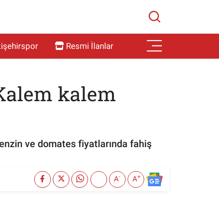
işehirspor
Resmi İlanlar
: Kalem kalem
benzin ve domates fiyatlarında fahiş
-
+
A
A