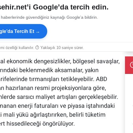
ehir.net’i Google’da tercih edin.
 haberlerinde güvendiğiniz kaynağı Google’a bildirin.
le’da Tercih Et →
smi özelliği kullanılır. ⏱ Yaklaşık 10 saniye sürer.
al ekonomik dengesizlikler, bölgesel savaşlar,
llarındaki beklenmedik aksamalar, yakın
ifelerinde tırmanışları tetikleyebilir. ABD
an hazırlanan resmi projeksiyonlara göre,
lerde sarsıcı maliyet artışları gerçekleşebilir.
ırmanan enerji faturaları ve piyasa iştahındaki
mali yükü ağırlaştırırken, belirli tüketim
t hissedileceği öngörülüyor.