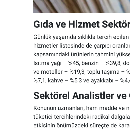
Gıda ve Hizmet Sektör
Günlük yaşamda sıklıkla tercih edilen 
hizmetler listesinde de çarpıcı oranlar
kapsamındaki ürünlerin tahmini yükseli
Isıtma yağı – %45, benzin – %39,8, do
ve moteller – %19,3, toplu taşıma – %
%7,1, kahve – %5,3 ve ayakkabı – %4,
Sektörel Analistler ve 
Konunun uzmanları, ham madde ve nakli
tüketici tercihlerindeki radikal dalga
etkisinin önümüzdeki süreçte de karar