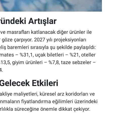
ündeki Artışlar
ve masrafları katlanacak diğer ürünler ile
 göze çarpıyor. 2027 yılı projeksiyonları
ş baremleri sırasıyla şu şekilde paylaşıldı:
mates – %31,1, uçak biletleri – %21, oteller
13,5, giyim ürünleri – %7,8, taze sebzeler –
4.
Gelecek Etkileri
ye maliyetleri, küresel arz koridorları ve
lanmaların fiyatlandırma eğilimleri üzerindeki
lılıkla süreceğine önemle dikkat çekiyor.