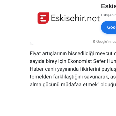
Eskis
Eskişehir
Goog
🔒 Google’ın re
Fiyat artışlarının hissedildiği mevcu
sayıda birey için Ekonomist Sefer H
Haber canlı yayınında fikirlerini payl
temelden farklılaştığını savunarak, as
alma gücünü müdafaa etmek" olduğunu