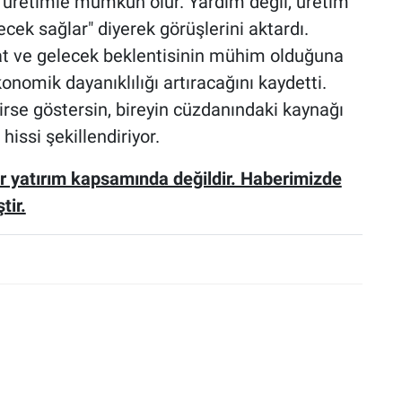
k üretimle mümkün olur. Yardım değil, üretim
lecek sağlar" diyerek görüşlerini aktardı.
mat ve gelecek beklentisinin mühim olduğuna
omik dayanıklılığı artıracağını kaydetti.
rirse göstersin, bireyin cüzdanındaki kaynağı
issi şekillendiriyor.
r yatırım kapsamında değildir. Haberimizde
tir.