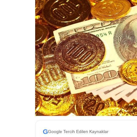
ESKİŞEHİR NÖBETÇİ ECZANELER
Eskişehir Haber İçerikleri
Eskişehir Hava Durumu
Eskişehir Tramvay Saatleri
Eskişehir Otobüs Saatleri
G
Google Tercih Edilen Kaynaklar