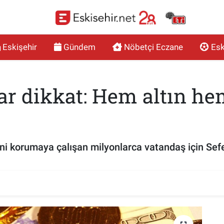
Eskişehir
Gündem
Nöbetçi Eczane
Esk
r dikkat: Hem altın he
erini korumaya çalışan milyonlarca vatandaş için S