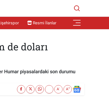
işehirspor
Resmi İlanlar
m de doları
efer Humar piyasalardaki son durumu
-
+
A
A