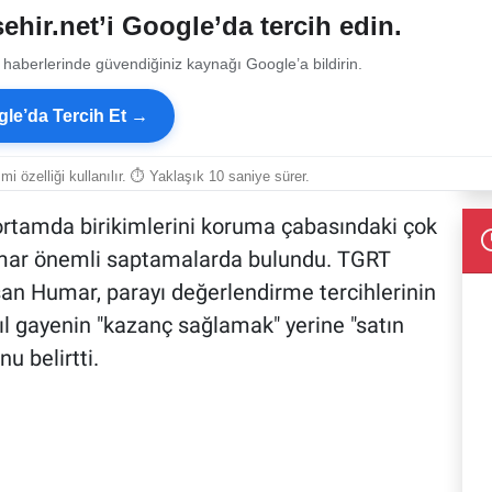
ehir.net’i Google’da tercih edin.
 haberlerinde güvendiğiniz kaynağı Google’a bildirin.
le’da Tercih Et →
smi özelliği kullanılır. ⏱ Yaklaşık 10 saniye sürer.
t ortamda birikimlerini koruma çabasındaki çok
umar önemli saptamalarda bulundu. TGRT
aşan Humar, parayı değerlendirme tercihlerinin
ıl gayenin "kazanç sağlamak" yerine "satın
 belirtti.