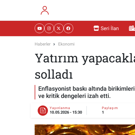
RESMİ İLANLAR
Eskişehir Nöbetçi Eczaneler
Seri İlan
GÜNDEM
Eskişehir Hava Durumu
Haberler
Ekonomi
Yatırım yapacakla
DÜNYA
Eskişehir Namaz Vakitleri
SAĞLIK
Eskişehir Trafik Yoğunluk Haritası
solladı
MAGAZİN
Süper Lig Puan Durumu ve Fikstür
Enflasyonist baskı altında birikiml
ve kritik dengeleri izah etti.
KADIN
Tüm Manşetler
Yayınlanma
Paylaşım
10.05.2026 - 15:30
1
TEKNOLOJİ
Son Dakika Haberleri
YEMEK
Haber Arşivi