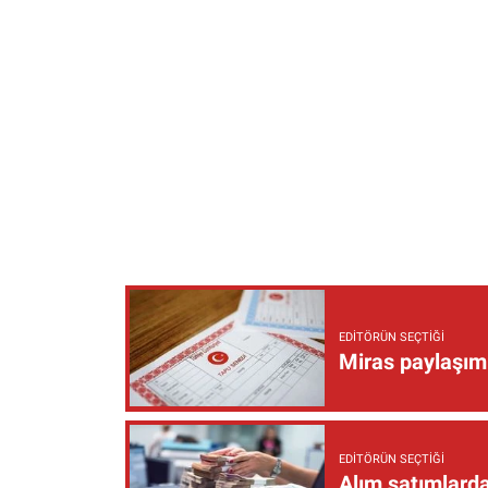
EDITÖRÜN SEÇTIĞI
Miras paylaşımı
EDITÖRÜN SEÇTIĞI
Alım satımlarda