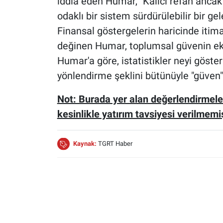
iddia eden Humar, "Kalıcı refah anca
odaklı bir sistem sürdürülebilir bir ge
Finansal göstergelerin haricinde iti
değinen Humar, toplumsal güvenin ekon
Humar'a göre, istatistikler neyi göste
yönlendirme şeklini bütünüyle "güven" h
Not: Burada yer alan değerlendirmele
kesinlikle yatırım tavsiyesi verilmemiş
Kaynak:
TGRT Haber