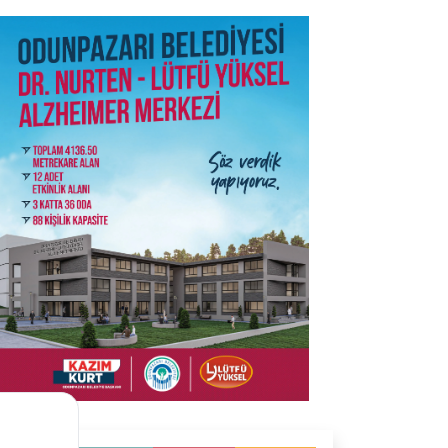
SON İŞ İLANLARI
Tüm ilanları incele →