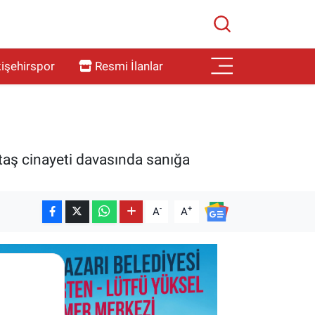
işehirspor
Resmi İlanlar
aş cinayeti davasında sanığa
-
+
A
A