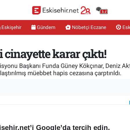
Eskişehir
Gündem
Nöbetçi Eczane
Esk
 cinayette karar çıktı!
isyonu Başkanı Funda Güney Kökçınar, Deniz Akt
aştırılmış müebbet hapis cezasına çarptırıldı.
sehir.net’i Google’da tercih edin.