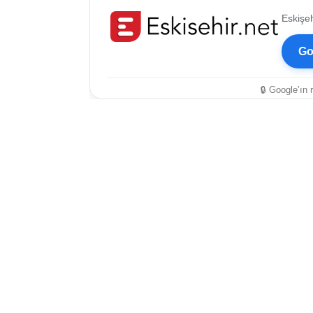
Eskişeh
ESKİŞEHİR NÖBETÇİ ECZANELER
Go
Eskişehir Haber İçerikleri
🔒 Google’ın 
Eskişehir Hava Durumu
Eskişehir Tramvay Saatleri
Eskişehir Otobüs Saatleri