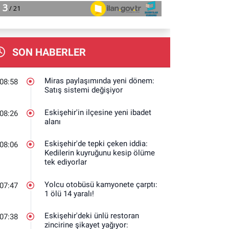
SON HABERLER
Miras paylaşımında yeni dönem:
08:58
Satış sistemi değişiyor
Eskişehir'in ilçesine yeni ibadet
08:26
alanı
Eskişehir'de tepki çeken iddia:
08:06
Kedilerin kuyruğunu kesip ölüme
tek ediyorlar
Yolcu otobüsü kamyonete çarptı:
07:47
1 ölü 14 yaralı!
Eskişehir'deki ünlü restoran
07:38
zincirine şikayet yağıyor: