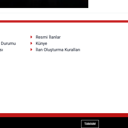
Resmi İlanlar
a Durumu
Künye
sı
İlan Oluşturma Kuralları
Haber Yazılımı:
TE Bilişim
TAMAM