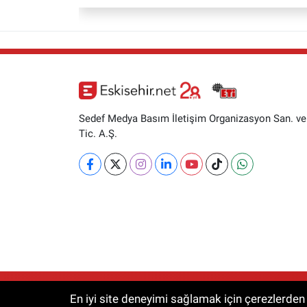
Sedef Medya Basım İletişim Organizasyon San. ve
Tic. A.Ş.
RSS
Copyright © 2026. Her hakkı saklıdır.
En iyi site deneyimi sağlamak için çerezlerden f