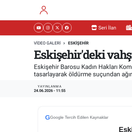
RESMİ İLANLAR
Eskişehir Nöbetçi Eczaneler
Seri İlan
GÜNDEM
Eskişehir Hava Durumu
VIDEO GALERI
ESKİŞEHİR
Eskişehir'deki vahşi
DÜNYA
Eskişehir Namaz Vakitleri
Eskişehir Barosu Kadın Hakları Kom
SAĞLIK
Eskişehir Trafik Yoğunluk Haritası
tasarlayarak öldürme suçundan ağırl
MAGAZİN
Süper Lig Puan Durumu ve Fikstür
YAYINLANMA
24.06.2026 - 11:55
KADIN
Tüm Manşetler
TEKNOLOJİ
Son Dakika Haberleri
G
Google Tercih Edilen Kaynaklar
YEMEK
Haber Arşivi
Eski