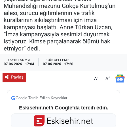
Mühendisliği mezunu Gökçe Kurtulmuş'un
ESKİŞEHİR NÖBETÇİ ECZANELER
ailesi, sürücü eğitimlerinin ve trafik
kurallarının sıkılaştırılması için imza
Eskişehir Haber İçerikleri
kampanyası başlattı. Anne Türkan Uzcan,
“İmza kampanyasıyla sesimizi duyurmak
Eskişehir Hava Durumu
istiyoruz. Kimse parçalanarak ölümü hak
etmiyor” dedi.
Eskişehir Tramvay Saatleri
YAYINLANMA
GÜNCELLEME
07.06.2026 - 17:04
07.06.2026 - 17:20
Eskişehir Otobüs Saatleri
Paylaş
-
+
A
A
G
Google Tercih Edilen Kaynaklar
Eskisehir.net’i Google’da tercih edin.