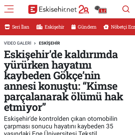
RESMİ İLANLAR
Eskişehir Nöbetçi Eczaneler
Seri İlan
Eskişehir
Gündem
Nöbetçi Ec
GÜNDEM
Eskişehir Hava Durumu
VIDEO GALERI
ESKİŞEHİR
Eskişehir’de kaldırımda
DÜNYA
Eskişehir Namaz Vakitleri
yürürken hayatını
SAĞLIK
Eskişehir Trafik Yoğunluk Haritası
kaybeden Gökçe’nin
annesi konuştu: “Kimse
MAGAZİN
Süper Lig Puan Durumu ve Fikstür
parçalanarak ölümü hak
KADIN
Tüm Manşetler
etmiyor”
TEKNOLOJİ
Son Dakika Haberleri
Eskişehir'de kontrolden çıkan otomobilin
çarpması sonucu hayatını kaybeden 35
YEMEK
Haber Arşivi
yaşındaki Ege Üniversitesi Tekstil