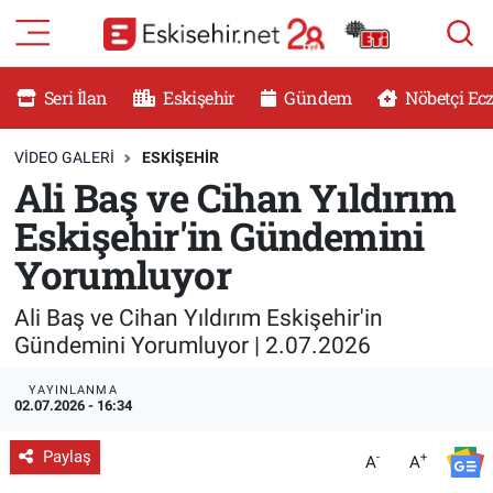
RESMİ İLANLAR
Eskişehir Nöbetçi Eczaneler
Seri İlan
Eskişehir
Gündem
Nöbetçi Ec
GÜNDEM
Eskişehir Hava Durumu
VIDEO GALERI
ESKİŞEHİR
Ali Baş ve Cihan Yıldırım
DÜNYA
Eskişehir Namaz Vakitleri
Eskişehir'in Gündemini
SAĞLIK
Eskişehir Trafik Yoğunluk Haritası
Yorumluyor
MAGAZİN
Süper Lig Puan Durumu ve Fikstür
Ali Baş ve Cihan Yıldırım Eskişehir'in
Gündemini Yorumluyor | 2.07.2026
KADIN
Tüm Manşetler
YAYINLANMA
02.07.2026 - 16:34
TEKNOLOJİ
Son Dakika Haberleri
Paylaş
-
+
A
A
YEMEK
Haber Arşivi