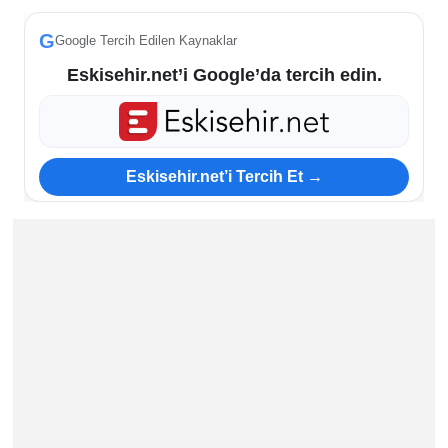
ESKİŞEHİR NÖBETÇİ ECZANELER
G
Google Tercih Edilen Kaynaklar
Eskisehir.net’i Google’da tercih edin.
Eskişehir Haber İçerikleri
Eskişehir Hava Durumu
Eskisehir.net’i Tercih Et →
Eskişehir Tramvay Saatleri
Eskişehir Otobüs Saatleri