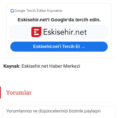
ESKİŞEHİR NÖBETÇİ ECZANELER
G
Google Tercih Edilen Kaynaklar
Eskisehir.net’i Google’da tercih edin.
Eskişehir Haber İçerikleri
Eskişehir Hava Durumu
Eskisehir.net’i Tercih Et →
Eskişehir Tramvay Saatleri
Eskişehir Otobüs Saatleri
Kaynak:
Eskisehir.net Haber Merkezi
Yorumlar