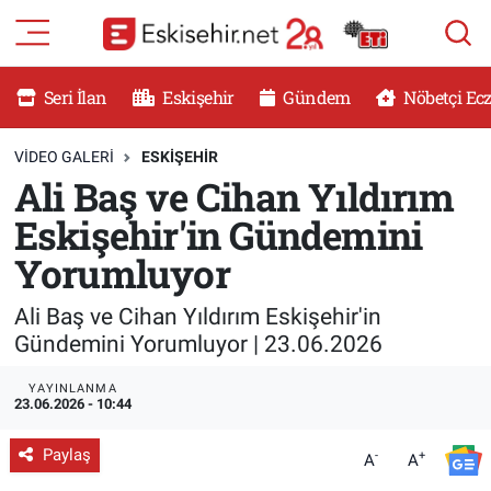
RESMİ İLANLAR
Eskişehir Nöbetçi Eczaneler
Seri İlan
Eskişehir
Gündem
Nöbetçi Ec
GÜNDEM
Eskişehir Hava Durumu
VIDEO GALERI
ESKİŞEHİR
Ali Baş ve Cihan Yıldırım
DÜNYA
Eskişehir Namaz Vakitleri
Eskişehir'in Gündemini
SAĞLIK
Eskişehir Trafik Yoğunluk Haritası
Yorumluyor
MAGAZİN
Süper Lig Puan Durumu ve Fikstür
Ali Baş ve Cihan Yıldırım Eskişehir'in
Gündemini Yorumluyor | 23.06.2026
KADIN
Tüm Manşetler
YAYINLANMA
23.06.2026 - 10:44
TEKNOLOJİ
Son Dakika Haberleri
Paylaş
-
+
A
A
YEMEK
Haber Arşivi