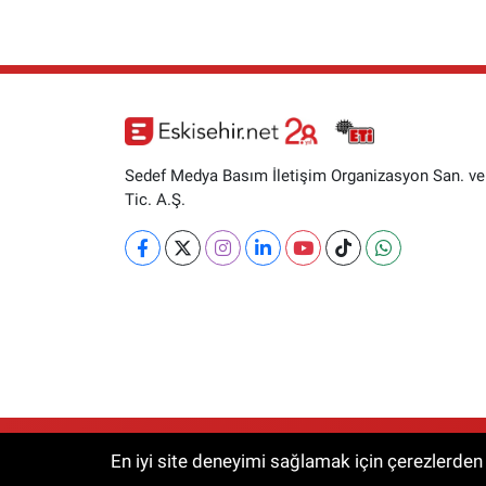
Sedef Medya Basım İletişim Organizasyon San. ve
Tic. A.Ş.
RSS
Copyright © 2026. Her hakkı saklıdır.
En iyi site deneyimi sağlamak için çerezlerden f