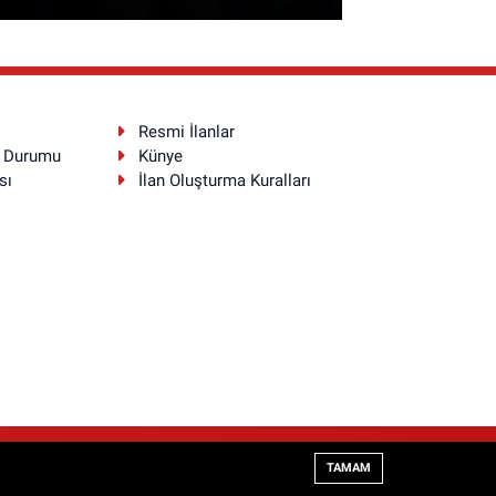
Resmi İlanlar
a Durumu
Künye
sı
İlan Oluşturma Kuralları
Haber Yazılımı:
TE Bilişim
TAMAM