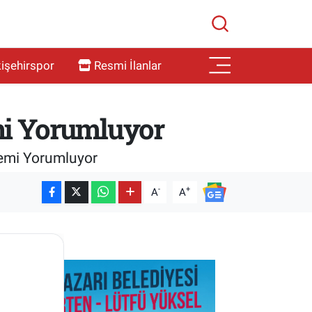
işehirspor
Resmi İlanlar
emi Yorumluyor
demi Yorumluyor
-
+
A
A
SON İŞ İLANLARI
Tüm ilanları incele →