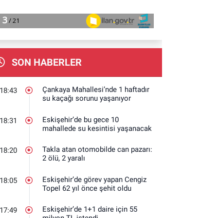
SON HABERLER
Çankaya Mahallesi’nde 1 haftadır
18:43
su kaçağı sorunu yaşanıyor
Eskişehir’de bu gece 10
18:31
mahallede su kesintisi yaşanacak
Takla atan otomobilde can pazarı:
18:20
2 ölü, 2 yaralı
Eskişehir’de görev yapan Cengiz
18:05
Topel 62 yıl önce şehit oldu
Eskişehir’de 1+1 daire için 55
17:49