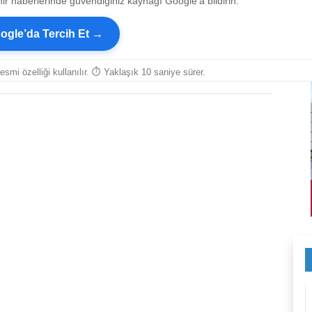
ir haberlerinde güvendiğiniz kaynağı Google’a bildirin.
ogle’da Tercih Et →
resmi özelliği kullanılır. ⏱ Yaklaşık 10 saniye sürer.