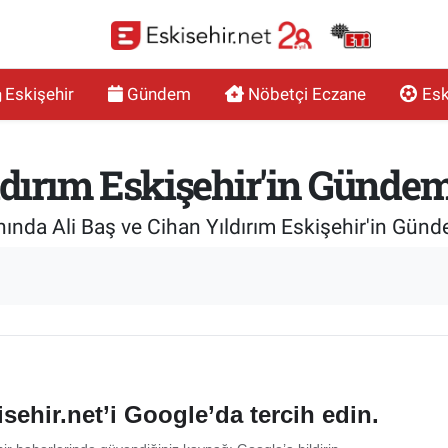
Eskişehir
Gündem
Nöbetçi Eczane
Esk
ıldırım Eskişehir'in Günd
nında Ali Baş ve Cihan Yıldırım Eskişehir'in Gün
sehir.net’i Google’da tercih edin.