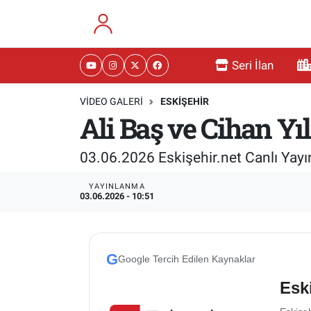
RESMİ İLANLAR
Eskişehir Nöbetçi Eczaneler
Seri İlan
GÜNDEM
Eskişehir Hava Durumu
VIDEO GALERI
ESKİŞEHİR
Ali Baş ve Cihan Y
DÜNYA
Eskişehir Namaz Vakitleri
03.06.2026 Eskişehir.net Canlı Yayı
SAĞLIK
Eskişehir Trafik Yoğunluk Haritası
YAYINLANMA
MAGAZİN
Süper Lig Puan Durumu ve Fikstür
03.06.2026 - 10:51
KADIN
Tüm Manşetler
G
Google Tercih Edilen Kaynaklar
TEKNOLOJİ
Son Dakika Haberleri
Eski
YEMEK
Haber Arşivi