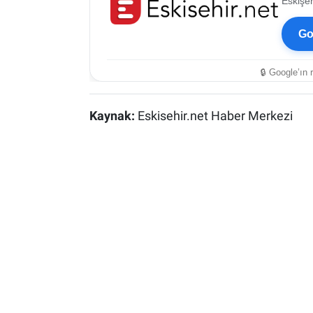
Eskişeh
ESKİŞEHİR NÖBETÇİ ECZANELER
Go
Eskişehir Haber İçerikleri
🔒 Google’ın 
Eskişehir Hava Durumu
Kaynak:
Eskisehir.net Haber Merkezi
Eskişehir Tramvay Saatleri
Eskişehir Otobüs Saatleri