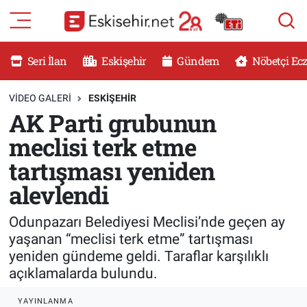
RESMİ İLANLAR
Eskişehir Nöbetçi Eczaneler
Seri İlan
Eskişehir
Gündem
Nöbetçi Ec
GÜNDEM
Eskişehir Hava Durumu
VIDEO GALERI
ESKİŞEHİR
AK Parti grubunun
DÜNYA
Eskişehir Namaz Vakitleri
meclisi terk etme
SAĞLIK
Eskişehir Trafik Yoğunluk Haritası
tartışması yeniden
alevlendi
MAGAZİN
Süper Lig Puan Durumu ve Fikstür
Odunpazarı Belediyesi Meclisi’nde geçen ay
KADIN
Tüm Manşetler
yaşanan “meclisi terk etme” tartışması
yeniden gündeme geldi. Taraflar karşılıklı
TEKNOLOJİ
Son Dakika Haberleri
açıklamalarda bulundu.
YEMEK
Haber Arşivi
YAYINLANMA