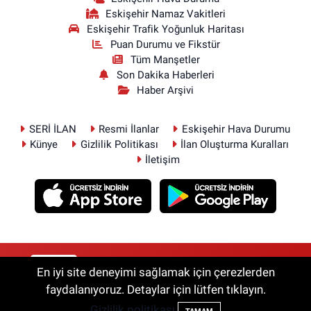
Eskişehir Namaz Vakitleri
Eskişehir Trafik Yoğunluk Haritası
Puan Durumu ve Fikstür
Tüm Manşetler
Son Dakika Haberleri
Haber Arşivi
SERİ İLAN
Resmi İlanlar
Eskişehir Hava Durumu
Künye
Gizlilik Politikası
İlan Oluşturma Kuralları
İletişim
RSS
Copyright © 2026. Her hakkı saklıdır.
En iyi site deneyimi sağlamak için çerezlerden
faydalanıyoruz. Detaylar için lütfen tıklayın.
Gizlilik politikası
Haber Yazılımı:
TE Bilişim