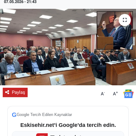
07.05.2026 - 21:43
ESKİŞEHİR NÖBETÇİ ECZANELER
Eskişehir Haber İçerikleri
Eskişehir Hava Durumu
Eskişehir Tramvay Saatleri
Eskişehir Otobüs Saatleri
Paylaş
-
+
A
A
G
Google Tercih Edilen Kaynaklar
Eskisehir.net’i Google’da tercih edin.