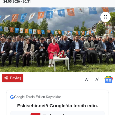
24.05.2026 - 20:31
ESKİŞEHİR NÖBETÇİ ECZANELER
Eskişehir Haber İçerikleri
Eskişehir Hava Durumu
Eskişehir Tramvay Saatleri
Eskişehir Otobüs Saatleri
Paylaş
-
+
A
A
G
Google Tercih Edilen Kaynaklar
Eskisehir.net’i Google’da tercih edin.