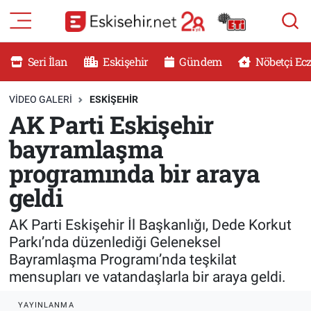
RESMİ İLANLAR
Eskişehir Nöbetçi Eczaneler
Seri İlan
Eskişehir
Gündem
Nöbetçi Ec
GÜNDEM
Eskişehir Hava Durumu
VIDEO GALERI
ESKİŞEHİR
AK Parti Eskişehir
DÜNYA
Eskişehir Namaz Vakitleri
bayramlaşma
SAĞLIK
Eskişehir Trafik Yoğunluk Haritası
programında bir araya
geldi
MAGAZİN
Süper Lig Puan Durumu ve Fikstür
AK Parti Eskişehir İl Başkanlığı, Dede Korkut
KADIN
Tüm Manşetler
Parkı’nda düzenlediği Geleneksel
Bayramlaşma Programı’nda teşkilat
TEKNOLOJİ
Son Dakika Haberleri
mensupları ve vatandaşlarla bir araya geldi.
YEMEK
Haber Arşivi
YAYINLANMA